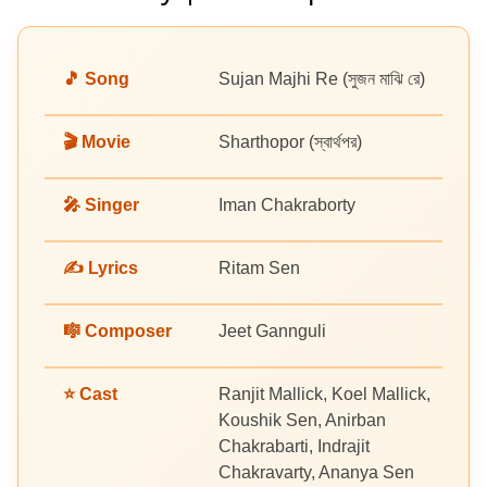
🎵 Song
Sujan Majhi Re (সুজন মাঝি রে)
🎬 Movie
Sharthopor (স্বার্থপর)
🎤 Singer
Iman Chakraborty
✍️ Lyrics
Ritam Sen
🎼 Composer
Jeet Gannguli
⭐ Cast
Ranjit Mallick, Koel Mallick,
Koushik Sen, Anirban
Chakrabarti, Indrajit
Chakravarty, Ananya Sen