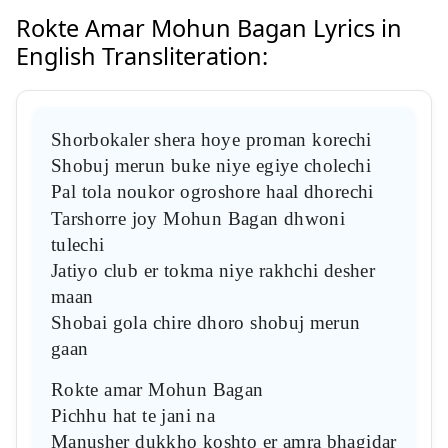
Rokte Amar Mohun Bagan Lyrics in
English Transliteration:
Shorbokaler shera hoye proman korechi
Shobuj merun buke niye egiye cholechi
Pal tola noukor ogroshore haal dhorechi
Tarshorre joy Mohun Bagan dhwoni
tulechi
Jatiyo club er tokma niye rakhchi desher
maan
Shobai gola chire dhoro shobuj merun
gaan
Rokte amar Mohun Bagan
Pichhu hat te jani na
Manusher dukkho koshto er amra bhagidar