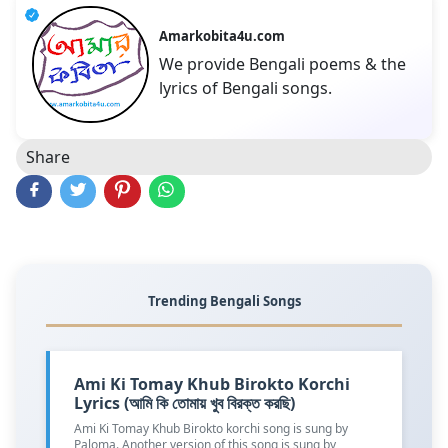
Amarkobita4u.com
We provide Bengali poems & the
lyrics of Bengali songs.
Share
Trending Bengali Songs
Ami Ki Tomay Khub Birokto Korchi
Lyrics (আমি কি তোমায় খুব বিরক্ত করছি)
Ami Ki Tomay Khub Birokto korchi song is sung by
Paloma. Another version of this song is sung by