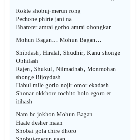
Rokte shobuj-merun rong
Pechone phirte jani na
Bharoter amrai gorbo amrai ohongkar
Mohun Bagan... Mohun Bagan...
Shibdash, Hiralal, Shudhir, Kanu shonge
Obhilash
Rajen, Shukul, Nilmadhab, Monmohan
shonge Bijoydash
Habul mile gorlo nojir omor ekadash
Shonar okkhore rochito holo egoro er
itihash
Nam be jokhon Mohun Bagan
Haate desher maan
Shobai gola chire dhoro
Shobuj-merun gaan