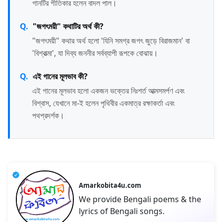
গানটির গীতিকার হলেন বাদল পাল।
"জগৎময়ী" কথাটির অর্থ কী?
"জগৎময়ী" কথার অর্থ হলো 'যিনি সমগ্র জগৎ জুড়ে বিরাজমান' বা
'বিশ্বাত্মা', যা দিব্য জননীর সর্বব্যাপী রূপকে বোঝায়।
এই গানের মূলভাব কী?
এই গানের মূলভাব হলো একজন ভক্তের নিঃশর্ত আত্মসমর্পণ এবং
বিশ্বাস, যেখানে মা-ই হলেন পৃথিবীর একমাত্র রক্ষাকর্তা এবং
পথপ্রদর্শক।
Amarkobita4u.com
We provide Bengali poems & the
lyrics of Bengali songs.