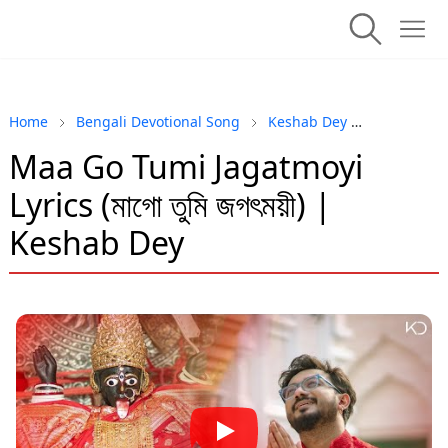
Home
Bengali Devotional Song
Keshab Dey
Shyama Sa
Maa Go Tumi Jagatmoyi
Lyrics (মাগো তুমি জগৎময়ী) |
Keshab Dey