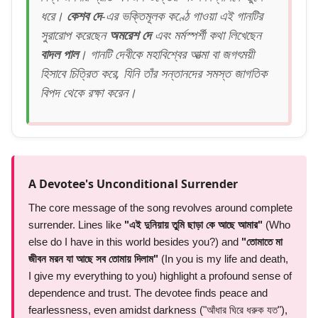
ধরে।
কেশব দে
-এর ভক্তিমূলক কণ্ঠে গাওয়া এই গানটির
সুরারোপ করেছেন
অমরেশ দে
এবং মর্মস্পর্শী কথা লিখেছেন
বাদল পাল
। গানটি দেবীকে মহাবিশ্বের আত্মা বা জগৎময়ী
হিসাবে চিত্রিত করে, যিনি তাঁর সন্তানদের সমস্ত জাগতিক
বিপদ থেকে রক্ষা করেন।
A Devotee's Unconditional Surrender
The core message of the song revolves around complete
surrender. Lines like
"এই দুনিয়ায় তুমি ছাড়া কে আছে আমার"
(Who
else do I have in this world besides you?) and
"তোমাতে মা
জীবন মরন যা আছে সব তোমায় দিলাম"
(In you is my life and death,
I give my everything to you) highlight a profound sense of
dependence and trust. The devotee finds peace and
fearlessness, even amidst darkness ("আঁধার ঘিরে ধরুক যত"),