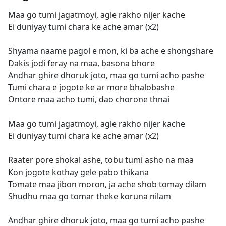
Maa go tumi jagatmoyi, agle rakho nijer kache
Ei duniyay tumi chara ke ache amar (x2)
Shyama naame pagol e mon, ki ba ache e shongshare
Dakis jodi feray na maa, basona bhore
Andhar ghire dhoruk joto, maa go tumi acho pashe
Tumi chara e jogote ke ar more bhalobashe
Ontore maa acho tumi, dao chorone thnai
Maa go tumi jagatmoyi, agle rakho nijer kache
Ei duniyay tumi chara ke ache amar (x2)
Raater pore shokal ashe, tobu tumi asho na maa
Kon jogote kothay gele pabo thikana
Tomate maa jibon moron, ja ache shob tomay dilam
Shudhu maa go tomar theke koruna nilam
Andhar ghire dhoruk joto, maa go tumi acho pashe