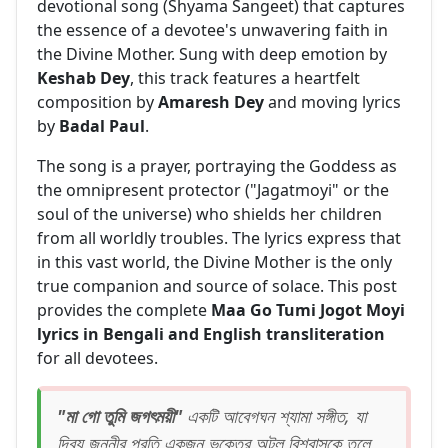
devotional song (Shyama Sangeet) that captures
the essence of a devotee's unwavering faith in
the Divine Mother. Sung with deep emotion by
Keshab Dey
, this track features a heartfelt
composition by
Amaresh Dey
and moving lyrics
by
Badal Paul
.
The song is a prayer, portraying the Goddess as
the omnipresent protector ("Jagatmoyi" or the
soul of the universe) who shields her children
from all worldly troubles. The lyrics express that
in this vast world, the Divine Mother is the only
true companion and source of solace. This post
provides the complete
Maa Go Tumi Jogot Moyi
lyrics in Bengali and English transliteration
for all devotees.
"মা গো তুমি জগৎময়ী"
একটি আবেগঘন শ্যামা সঙ্গীত, যা
দিব্য জননীর প্রতি একজন ভক্তের অটল বিশ্বাসকে তুলে