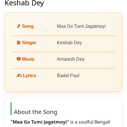
Keshab Dey
🎵 Song
Maa Go Tumi Jagatmoyi
🎤 Singer
Keshab Dey
🎼 Music
Amaresh Dey
✍️ Lyrics
Badal Paul
About the Song
"Maa Go Tumi Jagatmoyi"
is a soulful Bengali