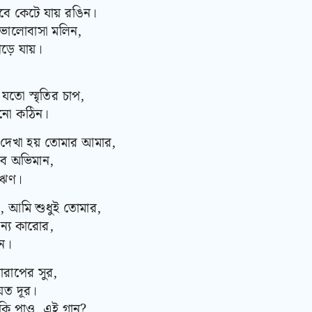
ে কেটে যায় রঙিন।
ভালোবাসা মলিন,
়ে যায়।
তো স্মৃতির চাপ,
ানো কঠিন।
দেখা হয় তোমার আমার,
সব অভিমান,
 ঋণ।
আমি শুধুই তোমার,
ন্য কারোর,
ন।
রাপের সুর,
যত দূর।
 কি পাও, এই গান?