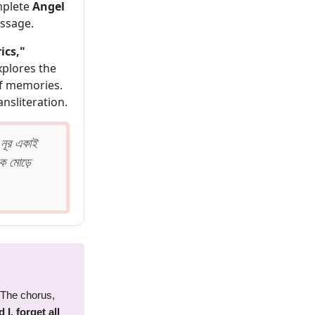
mplete
Angel
ssage.
ics,"
xplores the
of memories.
ansliteration.
 নূর একাই
ক মোড়ে
? The chorus,
d I, forget all