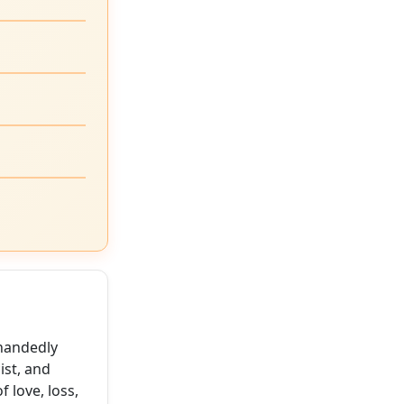
-handedly
ist, and
 love, loss,