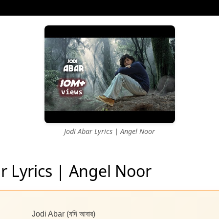
Jodi Abar Lyrics | Angel Noor
r Lyrics | Angel Noor
Jodi Abar (যদি আবার)