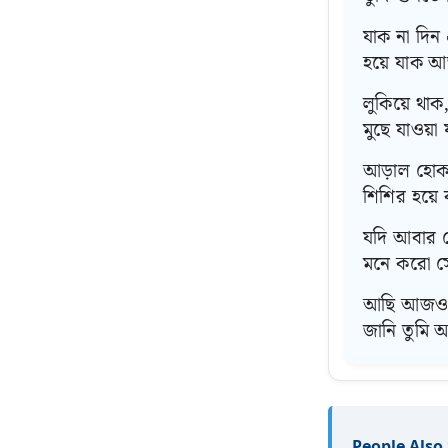
যাক না দিন
হয়ে যাক আ
লুকিয়ে থাক
মুছে যাওয়া
আড়াল হোক,
শিশির হয়ে
যদি আবার দ
মনে করো সে
আছি আজও আ
জানি তুমি 
People Also