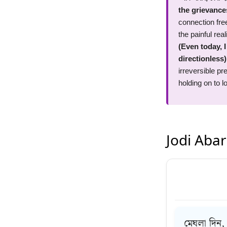
the grievance
connection fre
the painful real
(Even today, 
directionless)
irreversible pr
holding on to 
Jodi Abar
মেঘলা দিন,