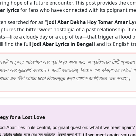
ering hope of a future encounter. This post provides the co
ar lyrics
for fans who have connected with its poignant me
ften searched for as
"Jodi Abar Dekha Hoy Tomar Amar Lyr
aptures the bittersweet nostalgia of a past relationship. It e
s—like a cloudy day or a cup of tea—that trigger a flood 
l find the full
Jodi Abar Lyrics in Bengali
and its English tr
কটি অত্যন্ত আবেগঘন এবং প্রাণবন্ত বাংলা গান, যা প্রতিভাবান শিল্পী অ্যাঞ্জেল
খেছেন এবং সুরারোপ করেছেন। গানটি ভালোবাসা, বিচ্ছেদ এবং ভবিষ্যতের কোনো এ
 হওয়ার এক ক্ষীণ আশার মতো বিষয়বস্তুর জন্য ব্যাপক জনপ্রিয়তা লাভ করেছে।
egy for a Lost Love
odi Abar" lies in its central, poignant question: what if we meet again
হয় তোমার আমার, ভুলে যেও সব অভিমান, ছিলো যতো ঋণ" (If we meet again, you an