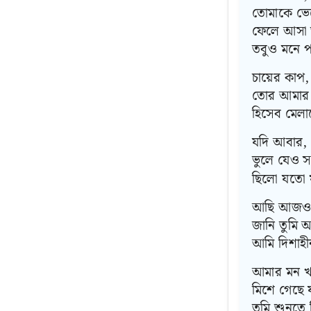
তোমাকে ভেব
ফেলে আসা 
তবুও মনে পড
চায়ের কাপ,
তোর আমার য
হিসেব মেল
যদি আবার, 
ভুলে যেও 
ছিলো যতো
আছি আজও, 
জানি তুমি অ
আমি দিশাহী
আমার মন খা
মিশে গেছে 
তুমি শুনতে