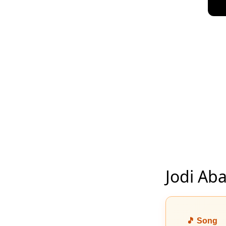
Jodi Aba
🎵 Song