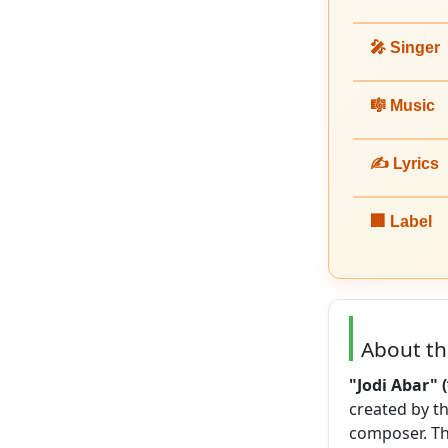
🎤 Singer
🎼 Music
✍️ Lyrics
🏢 Label
About t
"Jodi Abar" (য
created by th
composer. Th