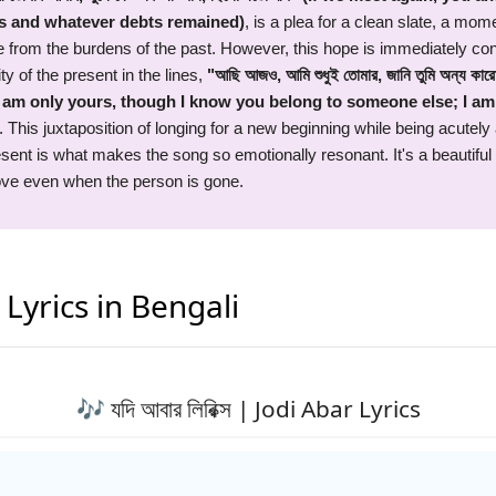
s and whatever debts remained)
, is a plea for a clean slate, a mom
e from the burdens of the past. However, this hope is immediately con
ity of the present in the lines,
"আছি আজও, আমি শুধুই তোমার, জানি তুমি অন্য কার
I am only yours, though I know you belong to someone else; I am
. This juxtaposition of longing for a new beginning while being acutely
esent is what makes the song so emotionally resonant. It's a beautiful
love even when the person is gone.
 Lyrics in Bengali
🎶 যদি আবার লিরিক্স | Jodi Abar Lyrics