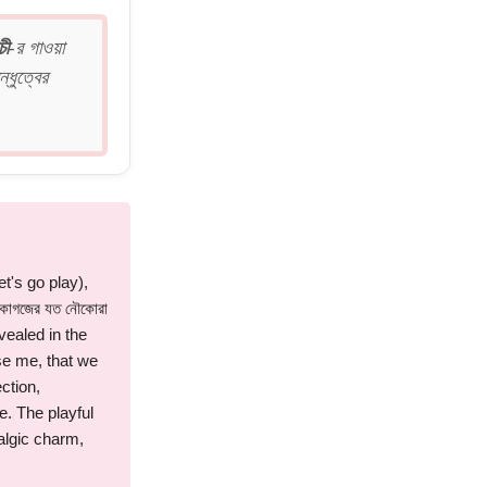
চী
-র গাওয়া
্ধুত্বের
t's go play),
াগজের যত নৌকোরা
vealed in the
ise me, that we
ction,
e. The playful
stalgic charm,