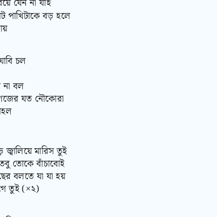
িয়ে যেন না যাই
োট পাখিটাকে বড় হলে
য়
যাবি চল
 না বল
াগজের যত নৌকোরা
াহল
 জ্বালিয়ে মারিস তুই
তবু তোকে বাঁচাবোই
ছের বলতে যা যা হয়
ে তুই (×২)