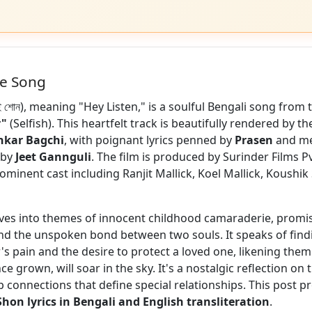
he Song
 শোন), meaning "Hey Listen," is a soulful Bengali song from
r"
(Selfish). This heartfelt track is beautifully rendered by 
kar Bagchi
, with poignant lyrics penned by
Prasen
and me
 by
Jeet Gannguli
. The film is produced by Surinder Films Pv
ominent cast including Ranjit Mallick, Koel Mallick, Koushik
ves into themes of innocent childhood camaraderie, promis
and the unspoken bond between two souls. It speaks of fin
's pain and the desire to protect a loved one, likening them t
nce grown, will soar in the sky. It's a nostalgic reflection on
 connections that define special relationships. This post p
Shon lyrics in Bengali and English transliteration
.