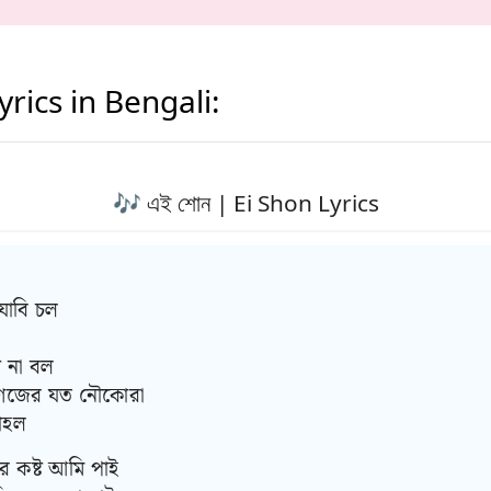
yrics in Bengali:
🎶 এই শোন | Ei Shon Lyrics
যাবি চল
 না বল
াগজের যত নৌকোরা
াহল
োর কষ্ট আমি পাই