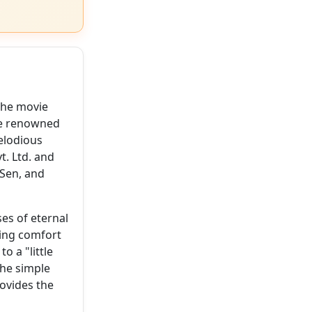
 the movie
the renowned
lodious
t. Ltd. and
 Sen, and
es of eternal
ding comfort
o a "little
 the simple
rovides the