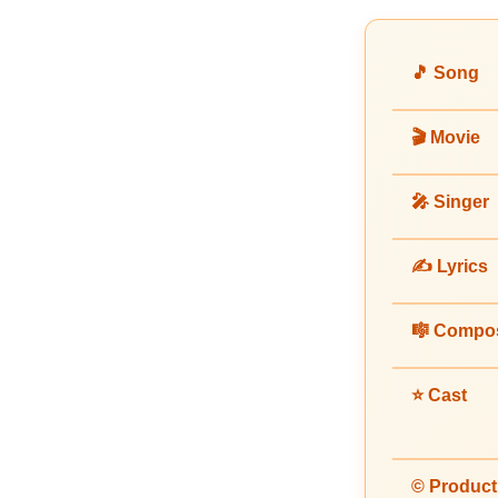
🎵 Song
🎬 Movie
🎤 Singer
✍️ Lyrics
🎼 Compo
⭐ Cast
© Product