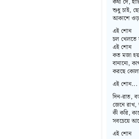
কথা দে, হার
শুধু চাই, ছ
আকাশে ওড়া
এই শোন
চল খেলতে 
এই শোন
কত মজা হয়
বানানো, ক
করছে কোল
এই শোন...
দিন-রাত, বড়
জেনে রাখ, 
কী করি, কা
সবচেয়ে আগ
এই শোন