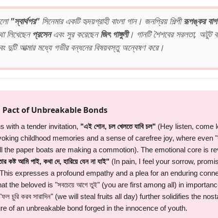
লো
"স্বার্থপর"
সিনেমার একটি হৃদয়গ্রাহী বাংলা গান। জনপ্রিয় শিল্পী
রূপঙ্কর বাগ
থা লিখেছেন
প্রসেন
এবং সুর করেছেন
জিৎ গাঙ্গুলী
। গানটি শৈশবের সরলতা, অটুট বন
বং দুটি আত্মার মধ্যে গভীর বন্ধনের বিষয়বস্তু অন্বেষণ করে।
 Pact of Unbreakable Bonds
 with a tender invitation,
"এই শোন, চল খেলতে যাবি চল"
(Hey listen, come le
oking childhood memories and a sense of carefree joy, where even "ক
all the paper boats are making a commotion). The emotional core is re
োর কষ্ট আমি পাই, কথা দে, হারিয়ে যেন না যাই"
(In pain, I feel your sorrow, prom
). This expresses a profound empathy and a plea for an enduring conne
t the beloved is "সবচেয়ে আগে তুই" (you are first among all) in importanc
"ফল চুরি করব সারাদিন" (we will steal fruits all day) further solidifies the no
ture of an unbreakable bond forged in the innocence of youth.