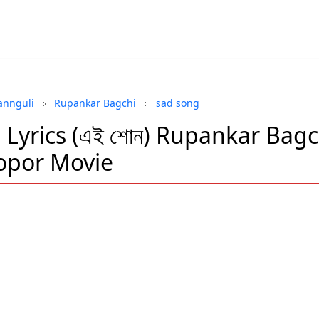
annguli
Rupankar Bagchi
sad song
 Lyrics (এই শোন) Rupankar Bagc
opor Movie