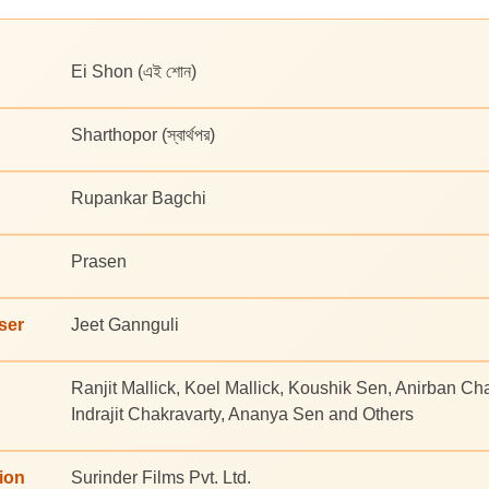
Ei Shon (এই শোন)
Sharthopor (স্বার্থপর)
Rupankar Bagchi
Prasen
ser
Jeet Gannguli
Ranjit Mallick, Koel Mallick, Koushik Sen, Anirban Cha
Indrajit Chakravarty, Ananya Sen and Others
ion
Surinder Films Pvt. Ltd.