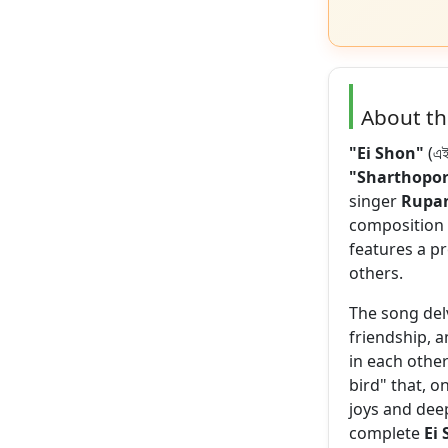
About t
"Ei Shon"
(এই
"Sharthopo
singer
Rupan
composition
features a pr
others.
The song del
friendship, 
in each other
bird" that, o
joys and deep
complete
Ei 