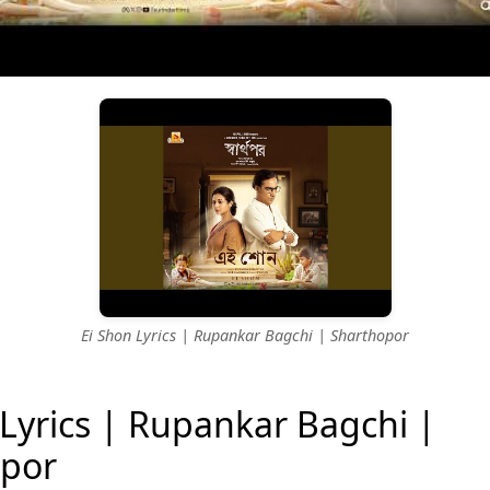
Ei Shon Lyrics | Rupankar Bagchi | Sharthopor
 Lyrics | Rupankar Bagchi |
opor