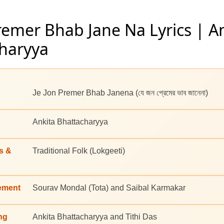
Premer Bhab Jane Na Lyrics | A
haryya
Je Jon Premer Bhab Janena (যে জন প্রেমের ভাব জানেনা)
Ankita Bhattacharyya
s &
Traditional Folk (Lokgeeti)
ement
Sourav Mondal (Tota) and Saibal Karmakar
ng
Ankita Bhattacharyya and Tithi Das