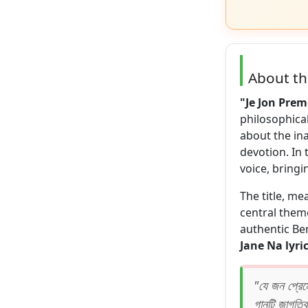
About t
"Je Jon Pre
philosophical
about the ina
devotion. In 
voice, bringi
The title, m
central theme
authentic Be
Jane Na lyri
"যে জন প্রেমে
গানটি জাগতিক