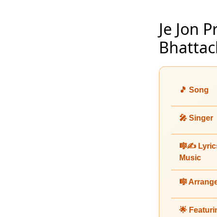
Je Jon 
Bhattac
🎵 Song
🎤 Singer
🎼✍️ Lyric
Music
🎼 Arrang
🌟 Featuri