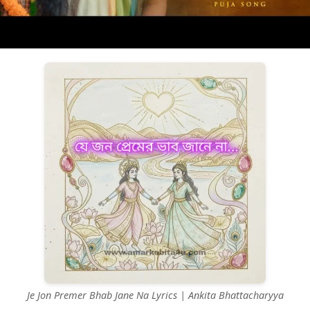
Je Jon Premer Bhab Jane Na Lyrics | Ankita Bhattacharyya