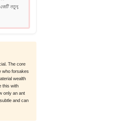
 একটি নতুন,
ial. The core
 who forsakes
aterial wealth
 this with
w only an ant
n subtle and can