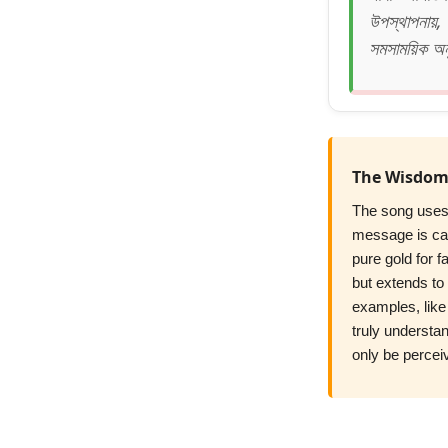
উপস্থাপনায়, 
সমসাময়িক অ
The Wisdom 
The song uses 
message is cap
pure gold for f
but extends to 
examples, like 
truly understan
only be percei