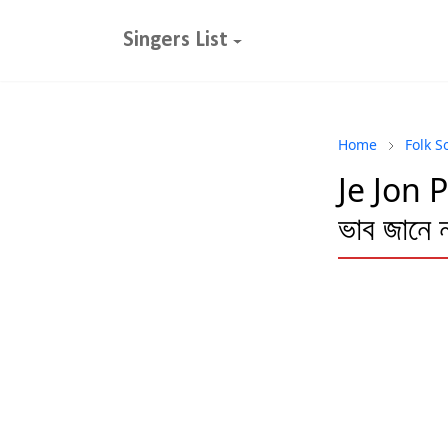
Singers List
Home
Folk S
Je Jon 
ভাব জান