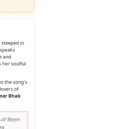
) steeped in
, speaks
ve and
 her soulful
es the song's
 lovers of
emer Bhab
র এই চিরন্তন
্দর