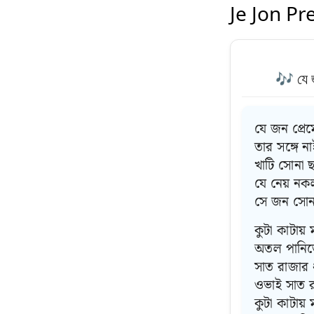
Je Jon Pr
🎶 যে 
যে জন প্রে
তার সঙ্গে ন
খাটি সোনা ছা
যে নেয় নক
সে জন সোনা
কুটা কাটায়
অতল পানিতে
সাত রাজার ধ
ওভাই সাত র
কুটা কাটায়