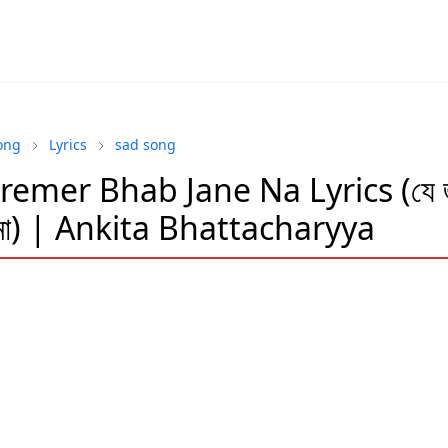
ong
Lyrics
sad song
Premer Bhab Jane Na Lyrics (যে 
ে না) | Ankita Bhattacharyya