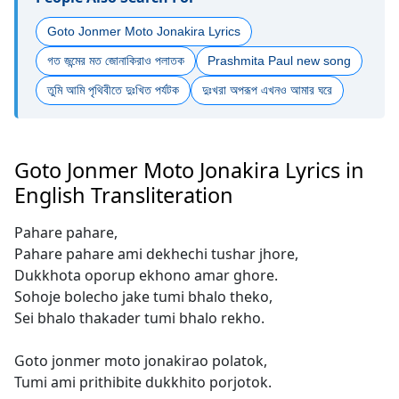
Goto Jonmer Moto Jonakira Lyrics
গত জন্মের মত জোনাকিরাও পলাতক
Prashmita Paul new song
তুমি আমি পৃথিবীতে দুঃখিত পর্যটক
দুঃখরা অপরূপ এখনও আমার ঘরে
Goto Jonmer Moto Jonakira Lyrics in
English Transliteration
Pahare pahare,
Pahare pahare ami dekhechi tushar jhore,
Dukkhota oporup ekhono amar ghore.
Sohoje bolecho jake tumi bhalo theko,
Sei bhalo thakader tumi bhalo rekho.
Goto jonmer moto jonakirao polatok,
Tumi ami prithibite dukkhito porjotok.