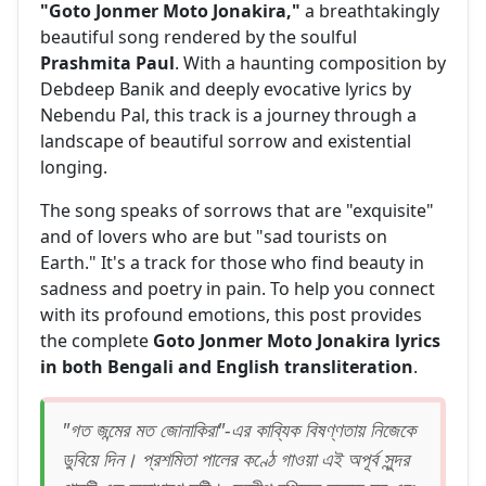
"Goto Jonmer Moto Jonakira,"
a breathtakingly
beautiful song rendered by the soulful
Prashmita Paul
. With a haunting composition by
Debdeep Banik and deeply evocative lyrics by
Nebendu Pal, this track is a journey through a
landscape of beautiful sorrow and existential
longing.
The song speaks of sorrows that are "exquisite"
and of lovers who are but "sad tourists on
Earth." It's a track for those who find beauty in
sadness and poetry in pain. To help you connect
with its profound emotions, this post provides
the complete
Goto Jonmer Moto Jonakira lyrics
in both Bengali and English transliteration
.
"গত জন্মের মত জোনাকিরা"-এর কাব্যিক বিষণ্ণতায় নিজেকে
ডুবিয়ে দিন। প্রশমিতা পালের কণ্ঠে গাওয়া এই অপূর্ব সুন্দর