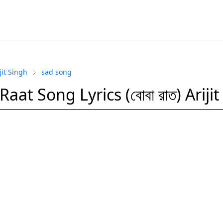
jit Singh
sad song
aat Song Lyrics (বোবা রাত) Ariji