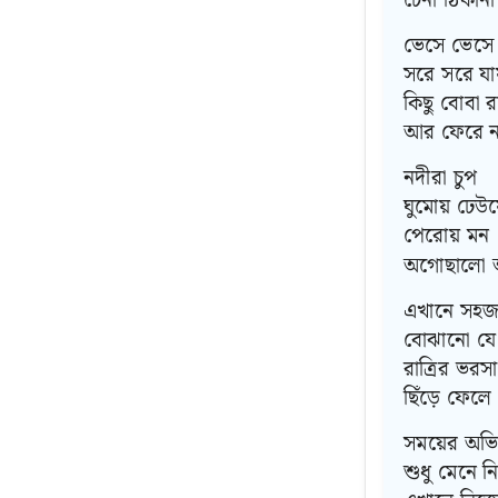
চেনা ঠিকানা
ভেসে ভেসে য
সরে সরে যা
কিছু বোবা 
আর ফেরে ন
নদীরা চুপ
ঘুমোয় ঢেউয়
পেরোয় মন
অগোছালো অ
এখানে সহজ 
বোঝানো যে
রাত্রির ভরস
ছিঁড়ে ফেল
সময়ের অভি
শুধু মেনে ন