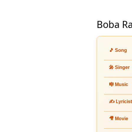
Boba Raa
🎵 Song
🎤 Singer
🎼 Music
✍️ Lyricist
🎥 Movie