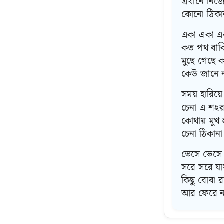
এখানে নিজে
কোনো ঠিকা
একা একা এ
কত পথ বা
মুছে গেছে 
কেউ জানে 
সময় হারিয়ে
চেনা এ শহর
কোথায় মুখ 
চেনা ঠিকানা
ভেসে ভেসে য
সরে সরে যা
কিছু বোবা 
আর ফেরে ন