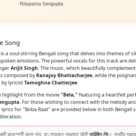
Rituparna Sengupta
he Song
is a soul-stirring Bengali song that delves into themes of sil
spoken emotions. The powerful vocals for this track are del
nger
Arijit Singh
. The music, which beautifully complemen
, is composed by
Ranajoy Bhattacharjee
, while the poigna
by lyricist
Tamoghna Chatterjee
.
 a highlight from the movie
"Bela,"
featuring a heartfelt pe
Sengupta
. For those wishing to connect with the melody an
lyrics for "Boba Raat" are provided below in both Bengali s
literation.
ি হৃদয়স্পর্শী বাংলা গান, যা গেয়েছেন প্রখ্যাত শিল্পী
অরিজিৎ সিং
। গানটির সুরার