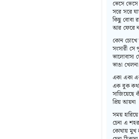
ভেসে ভেসে য
সরে সরে যা
কিছু বোবা 
আর ফেরে ন
কোন চোখে 
সংসারী সে প
ভালোবাসা য
ভাঙা খেলনা
একা একা এ
এক বুক কথ
সাজিয়েছে ক
প্রিয় আয়না
সময় হারিয়ে
চেনা এ শহর
কোথায় মুখ 