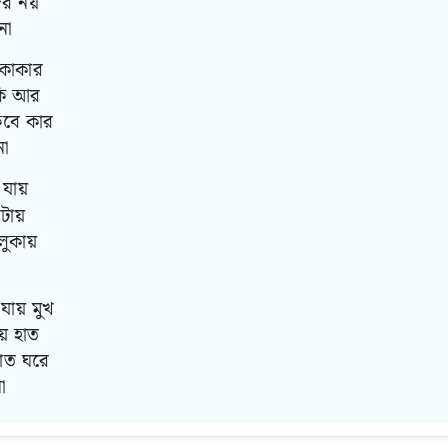
র নয়
না
কাকার
কি আর
কবে কার
না
 যায়
টায়
লুকায়
ায় মুখ
য় হাত
রাত ঘরে
া