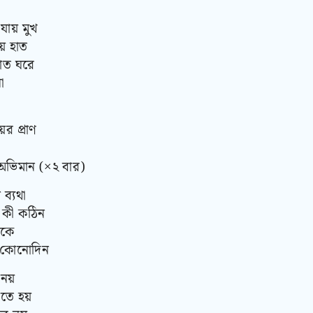
ায় মুখ
য় হাত
রাত ঘরে
া
ের প্রাণ
ভিমান (×২ বার)
ব্যথা
 কী কঠিন
াকে
ে কোনোদিন
নয়
িতে হয়