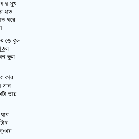
ায় মুখ
য় হাত
রাত ঘরে
া
ভাঙে কূল
ুতুল
েন ভুল
কাকার
া তার
াঁটা তার
 যায়
টায়
লুকায়