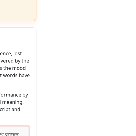
ence, lost
ivered by the
ts the mood
nt words have
rformance by
d meaning,
cript and
োপ করেছেন