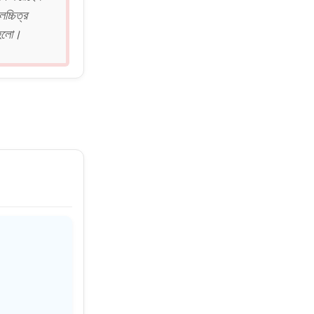
্চিত্র
 হলো।