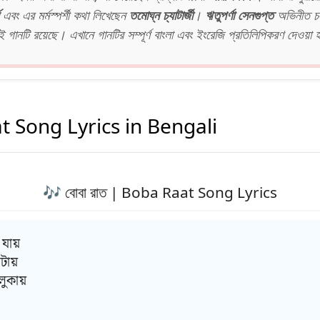
এবং এর মর্মস্পর্শী কথা লিখেছেন
তমোঘ্ন চ্যাটার্জী
।
ঋতুপর্ণা সেনগুপ্ত
অভিনীত চলচ
 গানটি রয়েছে। এখানে গানটির সম্পূর্ণ বাংলা এবং ইংরেজি প্রতিলিপিকরণ দেওয়া
 Song Lyrics in Bengali
🎶 বোবা রাত | Boba Raat Song Lyrics
 যায়
টায়
লুকায়