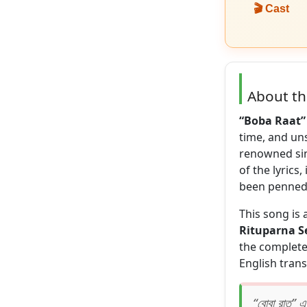
🎬 Cast
About t
“Boba Raat”
time, and un
renowned si
of the lyrics
been penned 
This song is
Rituparna 
the complete 
English trans
“বোবা রাত” একট