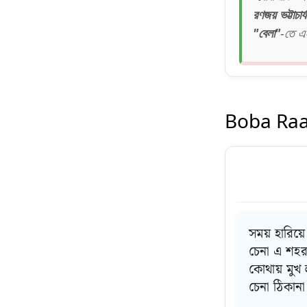
রণজয় ভট্টাচার্য
"বেলা"
-তে এই
Boba Raat
সময় হারিয়ে
চেনা এ শহর
কোথায় মুখ 
চেনা ঠিকানা