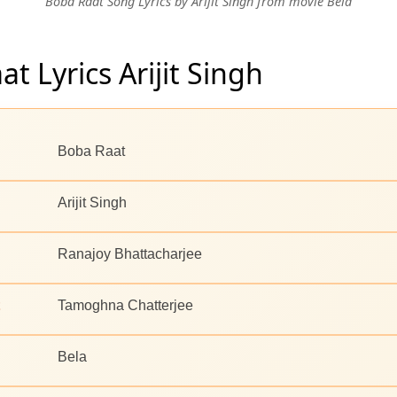
Boba Raat Song Lyrics by Arijit Singh from movie Bela
t Lyrics Arijit Singh
Boba Raat
Arijit Singh
Ranajoy Bhattacharjee
Tamoghna Chatterjee
Bela