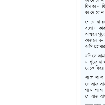
তা দে রে না
ধিম তা না ধ
তা দে রে না
শোনো না রু
বলো না কার 
আগুনে পুড়
কাজলে ঘন 
আমি তোমার
যদি সে আমা
না খুঁজে না 
ডেকে ফিরে 
পা মা পা গা
সে আজ আস
পা মা পা গা
সে আজ আস