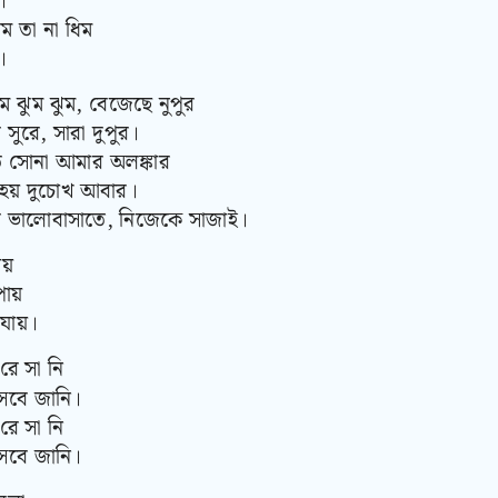
।
িম তা না ধিম
।
ম ঝুম ঝুম, বেজেছে নুপুর
সুরে, সারা দুপুর।
ে সোনা আমার অলঙ্কার
হয় দুচোখ আবার।
 ভালোবাসাতে, নিজেকে সাজাই।
য়
পায়
যায়।
 রে সা নি
বে জানি।
 রে সা নি
বে জানি।