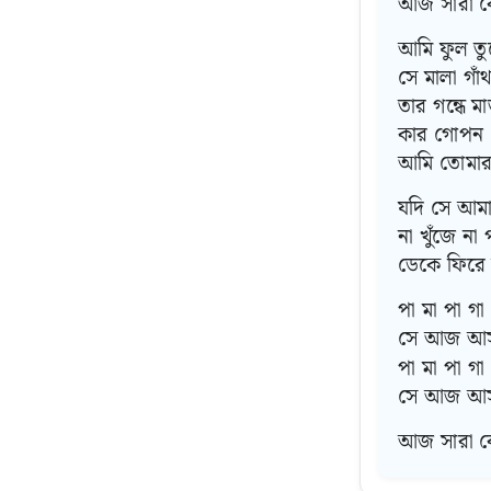
আজ সারা বে
আমি ফুল তু
সে মালা গাঁ
তার গন্ধে ম
কার গোপন ছ
আমি তোমার
যদি সে আমা
না খুঁজে না 
ডেকে ফিরে 
পা মা পা গা
সে আজ আস
পা মা পা গা
সে আজ আস
আজ সারা বে