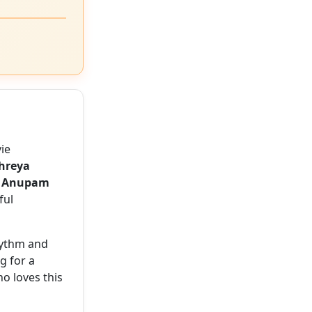
ie
hreya
e
Anupam
ful
hythm and
g for a
o loves this