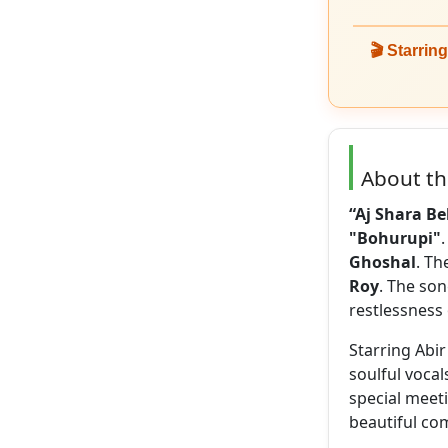
🎬 Starring
About t
“Aj Shara Be
"Bohurupi"
Ghoshal
. Th
Roy
. The son
restlessness 
Starring Abi
soulful vocal
special meet
beautiful co