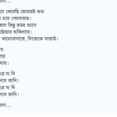
লা...
লে ভেবেছি তোমারই কথা
থা হবে পেলবতায়।
াতাল কিছু ভ্রমর আসে
োঁয়ার অভিলাষে।
 ভালোবাসাতে, নিজেকে সাজাই।
য়
পায়
যায়।
 রে সা নি
বে জানি।
 রে সা নি
বে জানি।
লা...