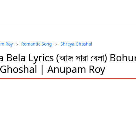
m Roy
Romantic Song
Shreya Ghoshal
a Bela Lyrics (আজ সারা বেলা) Bohu
 Ghoshal | Anupam Roy