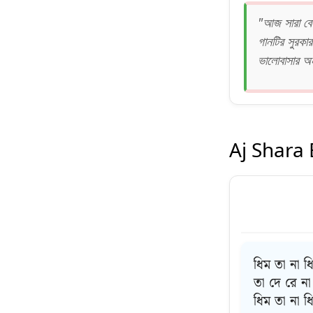
"আজ সারা ব
গানটির সুরকা
ভালোবাসার অন
Aj Shara 
ধিম তা না ধ
তা দে রে না
ধিম তা না ধ