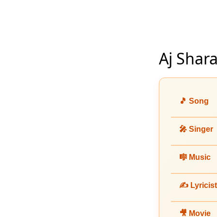
Aj Shara
🎵 Song
🎤 Singer
🎼 Music
✍️ Lyricist
🎥 Movie