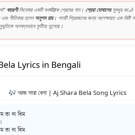
েলা"
বহুরূপী
সিনেমার একটি মনमोहক প্রেমের গান।
শ্রেয়া ঘোষালের
সুমধুর কণ্ঠে 
র এবং গীতিকার হলেন
অনুপম রায়
। গানটি প্রিয়জনের জন্য অপেক্ষারত এক মিষ্টি 
ুভূতিকে অনবদ্যভাবে ফুটিয়ে তুলেছে।
Bela Lyrics in Bengali
🎶 আজ সারা বেলা | Aj Shara Bela Song Lyrics
িম তা না ধিম
।
িম তা না ধিম