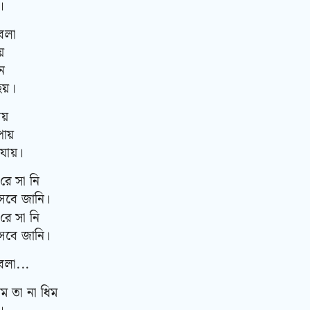
।
েলা
়
ে
য়।
য়
পায়
যায়।
 রে সা নি
বে জানি।
 রে সা নি
বে জানি।
লা...
িম তা না ধিম