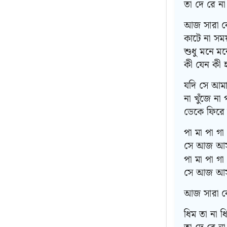
তা দে রে না
আজ সারা ব
কাটে না সময
শুধু মনে মন
কী যেন কী হ
যদি সে আমা
না খুঁজে না 
ডেকে ফিরে 
পা মা পা গা
সে আজ আস
পা মা পা গা
সে আজ আস
আজ সারা বে
ধিম তা না ধ