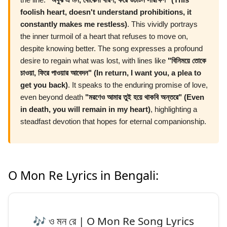
foolish heart, doesn't understand prohibitions, it
constantly makes me restless)
. This vividly portrays
the inner turmoil of a heart that refuses to move on,
despite knowing better. The song expresses a profound
desire to regain what was lost, with lines like
"বিনিময়ে তোকে
চাওয়া, ফিরে পাওয়ার আবেদন" (In return, I want you, a plea to
get you back)
. It speaks to the enduring promise of love,
even beyond death
"মরণেও আমার তুই হয়ে থাকবি অন্তরে" (Even
in death, you will remain in my heart)
, highlighting a
steadfast devotion that hopes for eternal companionship.
O Mon Re Lyrics in Bengali:
🎶 ও মন রে | O Mon Re Song Lyrics