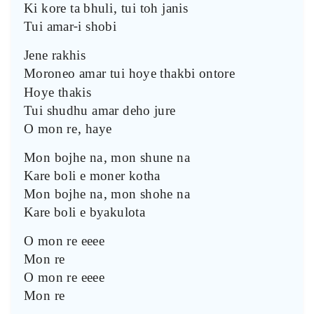
Ki kore ta bhuli, tui toh janis
Tui amar-i shobi
Jene rakhis
Moroneo amar tui hoye thakbi ontore
Hoye thakis
Tui shudhu amar deho jure
O mon re, haye
Mon bojhe na, mon shune na
Kare boli e moner kotha
Mon bojhe na, mon shohe na
Kare boli e byakulota
O mon re eeee
Mon re
O mon re eeee
Mon re