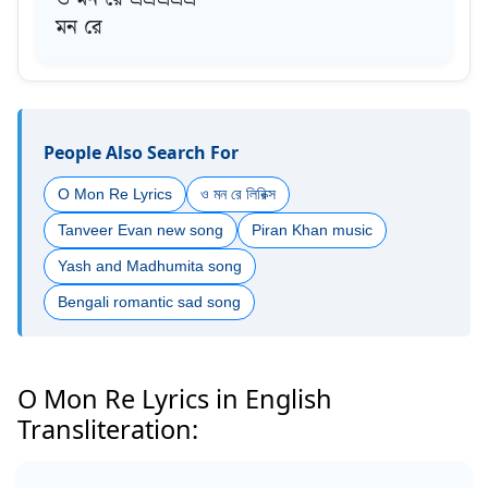
মন রে
People Also Search For
O Mon Re Lyrics
ও মন রে লিরিক্স
Tanveer Evan new song
Piran Khan music
Yash and Madhumita song
Bengali romantic sad song
O Mon Re Lyrics in English
Transliteration: