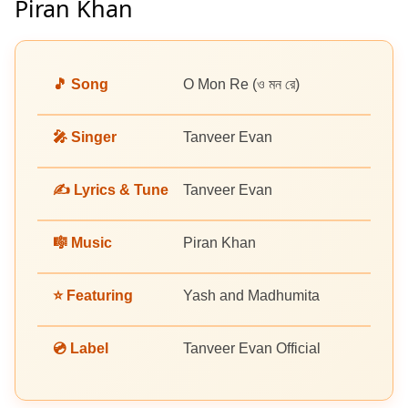
Piran Khan
🎵 Song
O Mon Re (ও মন রে)
🎤 Singer
Tanveer Evan
✍️ Lyrics & Tune
Tanveer Evan
🎼 Music
Piran Khan
⭐ Featuring
Yash and Madhumita
💿 Label
Tanveer Evan Official