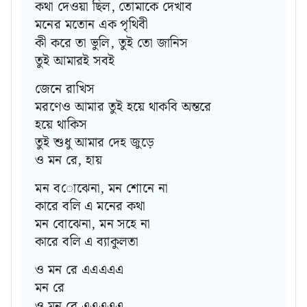
কথা দেওয়া ছিল, তোমাকে দেখাব
মনের মতোন এক পৃথিবী
কী করে তা ভুলি, তুই তো জানিস
তুই আমারই সবই
জেনে রাখিস
মরণেও আমার তুই হয়ে থাকবি অন্তরে
হয়ে থাকিস
তুই শুধু আমার দেহ জুড়ে
ও মন রে, হায়
মন বোঝেনা, মন শোনে না
কারে বলি এ মনের কথা
মন বোঝেনা, মন সহে না
কারে বলি এ ব্যাকুলতা
ও মন রে এএএএএ
মন রে
ও মন রে এএএএএ