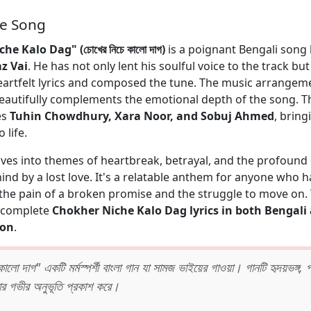
he Song
e Kalo Dag" (চোখের নিচে কালো দাগ)
is a poignant Bengali song 
z Vai
. He has not only lent his soulful voice to the track but
eartfelt lyrics and composed the tune. The music arrangem
autifully complements the emotional depth of the song. T
es
Tuhin Chowdhury, Xara Noor, and Sobuj Ahmed
, bring
 life.
lves into themes of heartbreak, betrayal, and the profound
hind by a lost love. It's a relatable anthem for anyone who h
the pain of a broken promise and the struggle to move on. 
e complete
Chokher Niche Kalo Dag lyrics in both Bengali
ion
.
ালো দাগ" একটি মর্মস্পর্শী বাংলা গান যা সামজ ভাইয়ের গাওয়া। গানটি হৃদয়ভঙ্গ, 
ার গভীর অনুভূতি প্রকাশ করে।