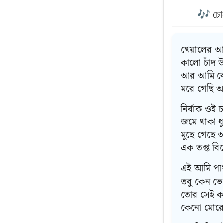
🎶 চো
খেয়ালের আ
কালো চাঁদ 
আর আমি বো
মরে গেছি 
নির্বাক ওই 
জমে থাকা ধ
মুছে গেছে 
এক তপ্ত বি
এই আমি পা
তবু কেন ভে
তোর সেই কা
কেনো মোরে 