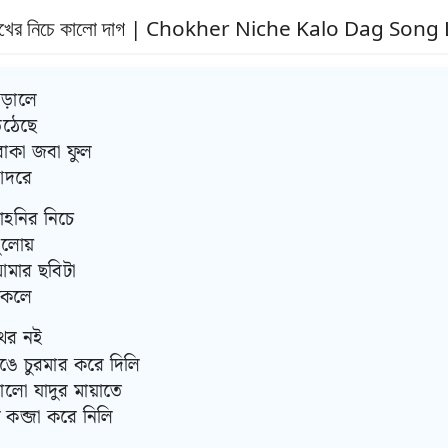
খের নিচে কালো দাগ | Chokher Niche Kalo Dag Song 
ড়ালে
উঠেছে
কা জবা ফুল
আদরে
চাহনির নিচে
ুলোয়
আমার ছবিটা
কেলে
থর নই
ঙে চুরমার করে দিলি
লো যাদুর মায়াতে
কব্জা করে নিলি