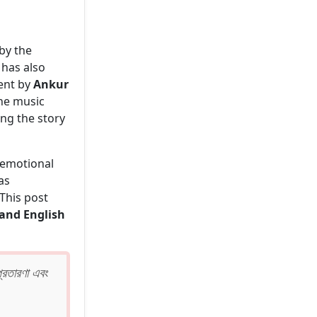
by the
 has also
ent by
Ankur
he music
ing the story
 emotional
as
This post
 and English
প্রতারণা এবং