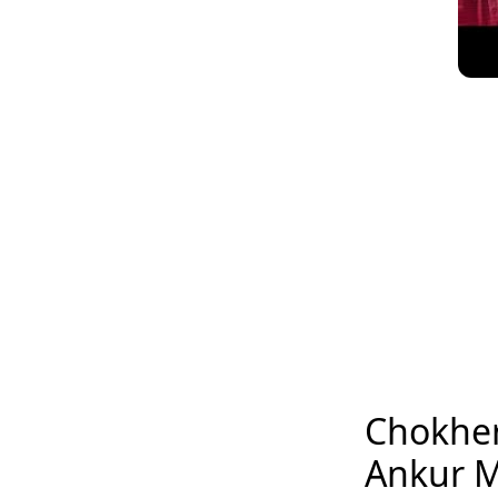
Chokher
Ankur 