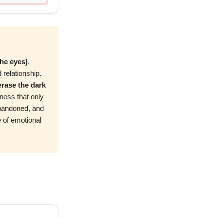
the eyes)
,
 relationship.
o erase the dark
iness that only
abandoned, and
e of emotional