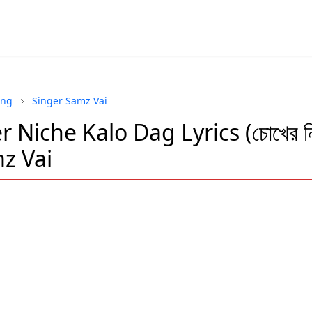
ong
Singer Samz Vai
 Niche Kalo Dag Lyrics (চোখের নি
mz Vai