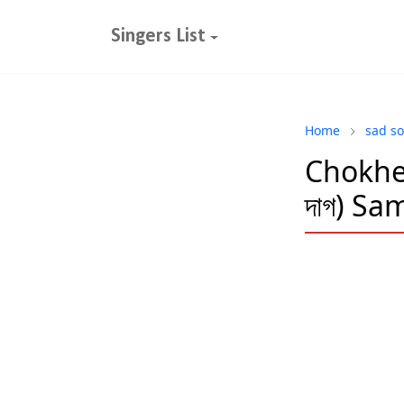
Singers List
Home
sad s
Chokher
দাগ) Sa