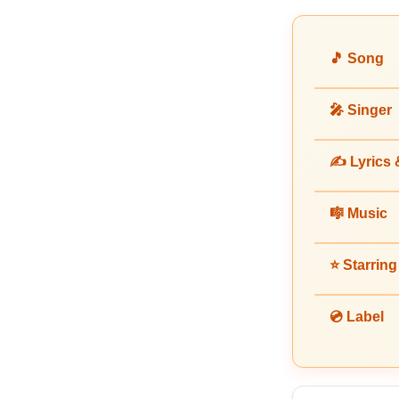
🎵 Song
🎤 Singer
✍️ Lyrics
🎼 Music
⭐ Starring
💿 Label