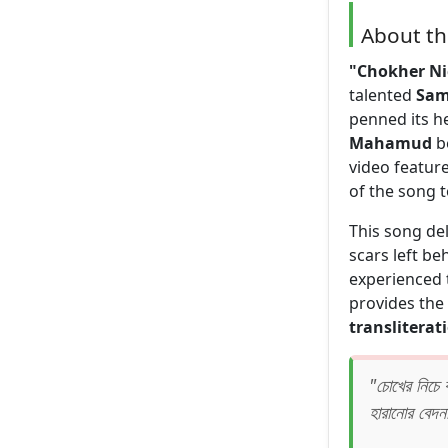
About t
"Chokher Nich
talented
Sam
penned its h
Mahamud
be
video featur
of the song to
This song de
scars left be
experienced 
provides th
transliterat
"চোখের নিচে ক
হারানোর বেদন