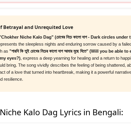
f Betrayal and Unrequited Love
"Chokher Niche Kalo Dag" (চোখের নিচে কালো দাগ - Dark circles under 
epresents the sleepless nights and enduring sorrow caused by a failed
ch as
"পারবি কি তুই চোখের নিচের কালো দাগ আমার মুছে দিতে" (Will you be able t
 my eyes?)
, express a deep yearning for healing and a return to happ
uld bring. The song vividly describes the feeling of being shattered, 
act of a love that turned into heartbreak, making it a powerful narrativ
nd resilience.
iche Kalo Dag Lyrics in Bengali: