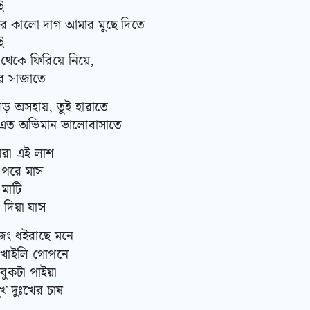
ই
র কালো দাগ আমার মুছে দিতে
ই
 থেকে ফিরিয়ে নিয়ে,
র সাজাতে
 অসহায়, তুই হারাতে
এত অভিমান ভালোবাসাতে
রা এই লাশ
 পরে মাস
 মাটি
দিয়া যাস
় জং ধইরাছে মনে
েখাইলি গোপনে
ুকটা পাইয়া
খ দুঃখের চাষ