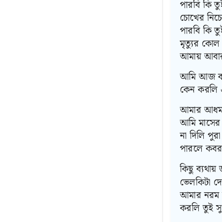
পারবি কি তু
চোখের নিচে
পারবি কি তু
মৃত্যুর কোল
আমায় আবা
আমি আজ বড়
কেন করলি 
আমার আধম
আমি মাসের
না দিলি পুরা
পারলে কবর 
কিছু ব্যথায
ভেলকিটা দ
আমার নরম ব
করলি তুই সু