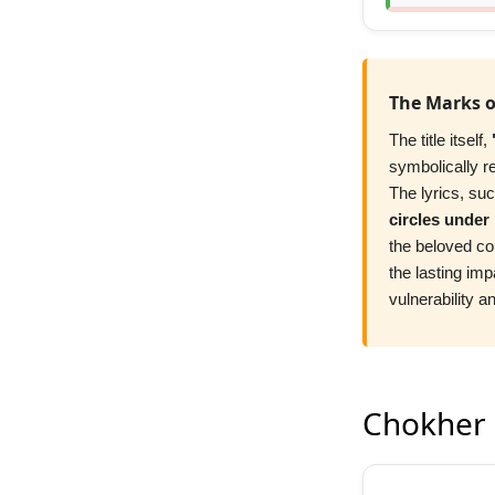
The Marks o
The title itself,
symbolically r
The lyrics, su
circles under
the beloved co
the lasting imp
vulnerability a
Chokher N