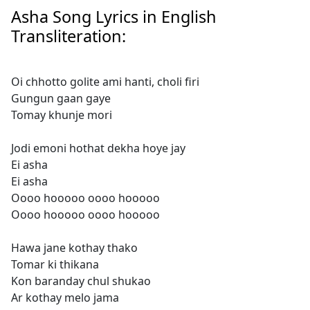
Asha Song Lyrics in English
Transliteration:
Oi chhotto golite ami hanti, choli firi
Gungun gaan gaye
Tomay khunje mori
Jodi emoni hothat dekha hoye jay
Ei asha
Ei asha
Oooo hooooo oooo hooooo
Oooo hooooo oooo hooooo
Hawa jane kothay thako
Tomar ki thikana
Kon baranday chul shukao
Ar kothay melo jama