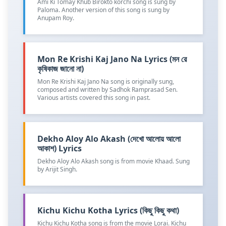
Ami Ki Tomay Khub Birokto korchi song is sung by
Paloma. Another version of this song is sung by
Anupam Roy.
Mon Re Krishi Kaj Jano Na Lyrics (মন রে
কৃষিকাজ জানো না)
Mon Re Krishi Kaj Jano Na song is originally sung,
composed and written by Sadhok Ramprasad Sen.
Various artists covered this song in past.
Dekho Aloy Alo Akash (দেখো আলোয় আলো
আকাশ) Lyrics
Dekho Aloy Alo Akash song is from movie Khaad. Sung
by Arijit Singh.
Kichu Kichu Kotha Lyrics (কিছু কিছু কথা)
Kichu Kichu Kotha song is from the movie Lorai. Kichu