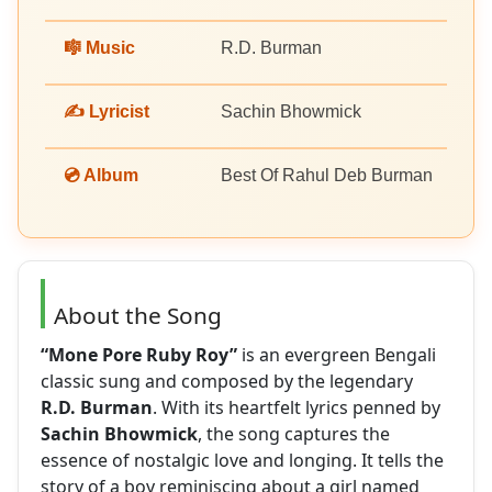
🎼 Music
R.D. Burman
✍️ Lyricist
Sachin Bhowmick
💿 Album
Best Of Rahul Deb Burman
About the Song
“Mone Pore Ruby Roy”
is an evergreen Bengali
classic sung and composed by the legendary
R.D. Burman
. With its heartfelt lyrics penned by
Sachin Bhowmick
, the song captures the
essence of nostalgic love and longing. It tells the
story of a boy reminiscing about a girl named