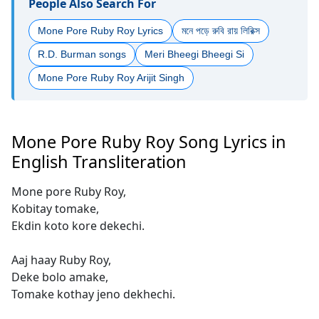
People Also Search For
Mone Pore Ruby Roy Lyrics
মনে পড়ে রুবি রায় লিরিক্স
R.D. Burman songs
Meri Bheegi Bheegi Si
Mone Pore Ruby Roy Arijit Singh
Mone Pore Ruby Roy Song Lyrics in
English Transliteration
Mone pore Ruby Roy,
Kobitay tomake,
Ekdin koto kore dekechi.
Aaj haay Ruby Roy,
Deke bolo amake,
Tomake kothay jeno dekhechi.