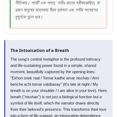
গীতিকার। গানটি এক শান্ত, গভীর রাতের স্বীকারোক্তি, যা
দুজন মানুষের মধ্যেকার নীরব দুর্বলতা এবং গভীর সংযোগের
মুহূর্তকে তুলে ধরে।
The Intoxication of a Breath
The song's central metaphor is the profound intimacy
and life-sustaining power found in a simple, shared
moment, beautifully captured by the opening lines:
"Ekhon onek raat / Tomar kadhe amar nisshas / Ami
benche achi tomar valobasay" (It's late at night / My
breath is on your shoulder / I am alive in your love). Here,
breath ("nisshas") is not just a biological function but a
symbol of life itself, which the narrator draws directly
from their beloved's presence. This transforms their love
into a form of life support, an intoxicating dependence