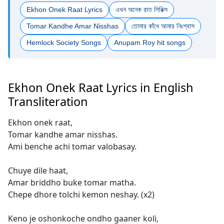
Ekhon Onek Raat Lyrics
এখন অনেক রাত লিরিক্স
Tomar Kandhe Amar Nisshas
তোমার কাঁধে আমার নিঃশ্বাস
Hemlock Society Songs
Anupam Roy hit songs
Ekhon Onek Raat Lyrics in English
Transliteration
Ekhon onek raat,
Tomar kandhe amar nisshas.
Ami benche achi tomar valobasay.
Chuye dile haat,
Amar briddho buke tomar matha.
Chepe dhore tolchi kemon neshay. (x2)
Keno je oshonkoche ondho gaaner koli,