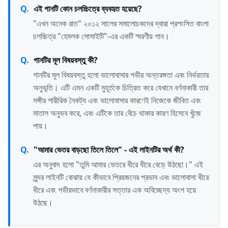
এই গানটি কোন চলচ্চিত্রে ব্যবহৃত হয়েছে?
"এখন অনেক রাত" ২০১২ সালের সমালোচকদের দ্বারা প্রশংসিত বাংলা
চলচ্চিত্র "হেমলক সোসাইটি"-এর একটি স্মরণীয় গান।
গানটির মূল বিষয়বস্তু কী?
গানটির মূল বিষয়বস্তু হলো ভালোবাসার গভীর অন্তরঙ্গতা এবং নির্ভরতার
অনুভূতি। এটি এমন একটি মুহূর্তকে চিত্রিত করে যেখানে বর্ণনাকারী তার
সঙ্গীর শারীরিক নৈকট্য এবং ভালোবাসার কারণেই নিজেকে জীবিত এবং
মাতাল অনুভব করে, এবং এটিকে তার বেঁচে থাকার কারণ হিসেবে খুঁজে
পায়।
"আমার ভেতর বাড়ছো তিলে তিলে" - এই লাইনটির অর্থ কী?
এর অনুবাদ হলো "তুমি আমার ভেতরে ধীরে ধীরে বেড়ে উঠছো।" এই
সুন্দর লাইনটি বোঝায় যে কীভাবে প্রিয়জনের প্রভাব এবং ভালোবাসা ধীরে
ধীরে এবং গভীরভাবে বর্ণনাকারীর সত্তার এক অবিচ্ছেদ্য অংশ হয়ে
উঠছে।