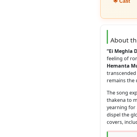
🌟 Cast
About t
“Ei Meghla D
feeling of r
Hemanta M
transcended t
remains the d
The song exp
thakena to mo
yearning for
dispel the g
covers, incl