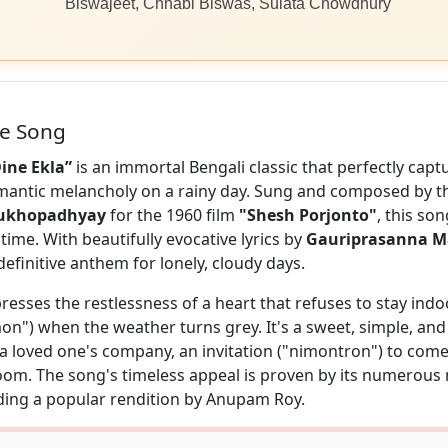
Biswajeet, Chhabi Biswas, Sulata Chowdhury
he Song
ine Ekla”
is an immortal Bengali classic that perfectly capt
omantic melancholy on a rainy day. Sung and composed by t
ukhopadhyay
for the 1960 film
"Shesh Porjonto"
, this so
ime. With beautifully evocative lyrics by
Gauriprasanna 
efinitive anthem for lonely, cloudy days.
resses the restlessness of a heart that refuses to stay ind
n") when the weather turns grey. It's a sweet, simple, and 
 a loved one's company, an invitation ("nimontron") to come
loom. The song's timeless appeal is proven by its numerou
uding a popular rendition by Anupam Roy.