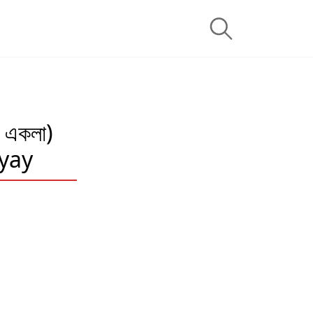
 একলা)
yay