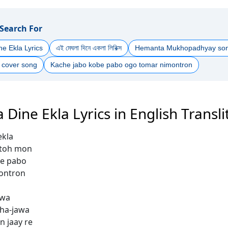
 Search For
ne Ekla Lyrics
এই মেঘলা দিনে একলা লিরিক্স
Hemanta Mukhopadhyay so
cover song
Kache jabo kobe pabo ogo tomar nimontron
 Dine Ekla Lyrics in English Transli
ekla
 toh mon
be pabo
ontron
awa
ha-jawa
n jaay re