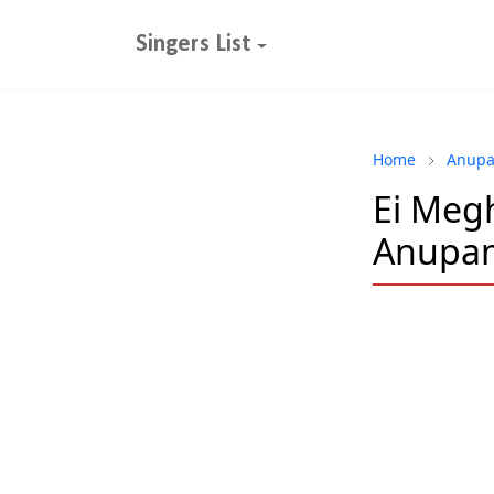
Singers List
Home
Anupa
Ei Meghl
Anupam