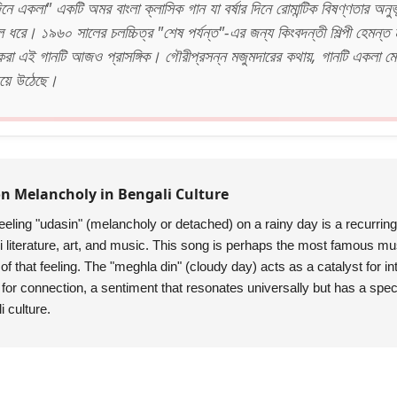
ে একলা" একটি অমর বাংলা ক্লাসিক গান যা বর্ষার দিনে রোমান্টিক বিষণ্ণতার অনু
লে ধরে। ১৯৬০ সালের চলচ্চিত্র "শেষ পর্যন্ত"-এর জন্য কিংবদন্তী শিল্পী হেমন্ত ম
 করা এই গানটি আজও প্রাসঙ্গিক। গৌরীপ্রসন্ন মজুমদারের কথায়, গানটি একলা মে
 হয়ে উঠেছে।
 Melancholy in Bengali Culture
eeling "udasin" (melancholy or detached) on a rainy day is a recurrin
li literature, art, and music. This song is perhaps the most famous mu
of that feeling. The "meghla din" (cloudy day) acts as a catalyst for i
for connection, a sentiment that resonates universally but has a speci
i culture.