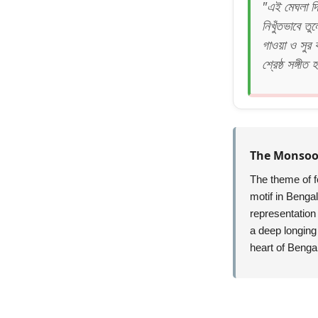
"এই মেঘলা দিন
নিখুঁতভাবে তু
গাওয়া ও সুর
শ্রেষ্ঠ সঙ্গীত
The Monsoon
The theme of f
motif in Benga
representation 
a deep longing 
heart of Bengal