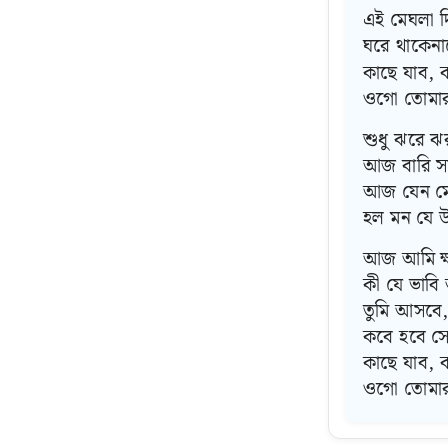
এই মেঘলা 
ঘরে থাকেন
কাছে যাব, 
ওগো তোমার ন
শুধু ঝরে 
আজ বারি স
আজ যেন মে
হল মন যে 
আজ আমি ক্ষ
কী যে ভাব
তুমি আসবে
কবে হবে স
কাছে যাব, 
ওগো তোমার ন