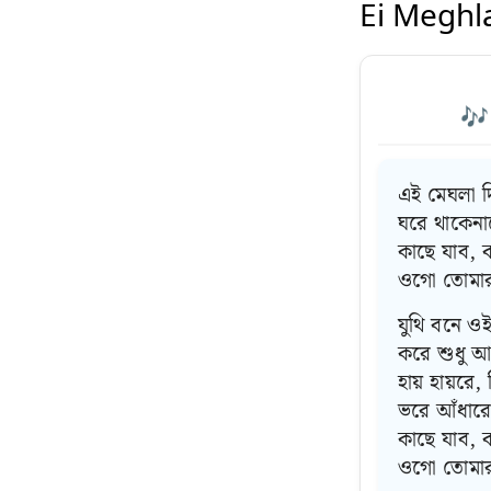
Ei Meghla
🎶 
এই মেঘলা 
ঘরে থাকেন
কাছে যাব, 
ওগো তোমার ন
যুথি বনে ওই
করে শুধু আ
হায় হায়রে,
ভরে আঁধারে
কাছে যাব, 
ওগো তোমার ন