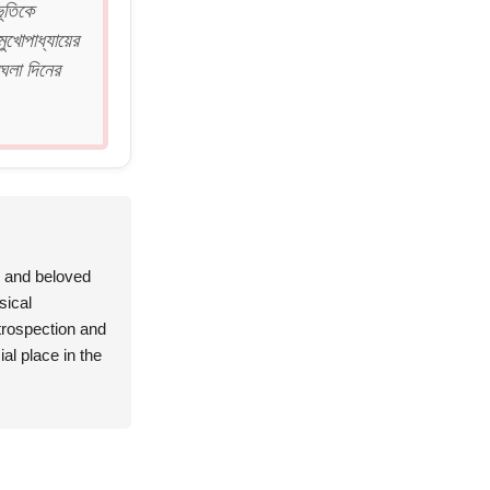
ভূতিকে
ুখোপাধ্যায়ের
ঘলা দিনের
g and beloved
sical
ntrospection and
al place in the