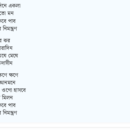
দিনে একলা
াতো মন
কবে পাব
িমন্ত্রণ
ঝর ঝর
ারাদিন
ঘে মেঘে
উদাসীন
ণে ক্ষণে
ি আনমনে
, ওগো হাসবে
ে মিলন
কবে পাব
িমন্ত্রণ