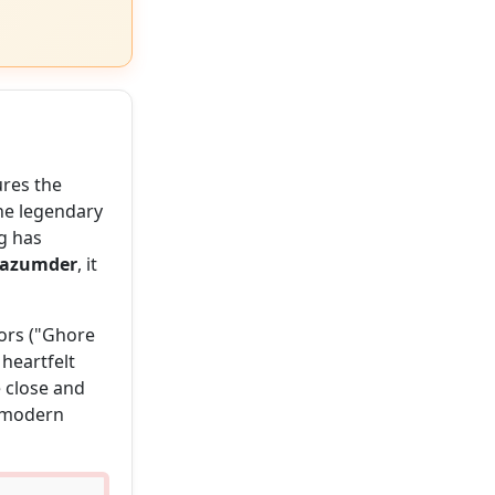
ures the
he legendary
ng has
Mazumder
, it
oors ("Ghore
heartfelt
 close and
s modern