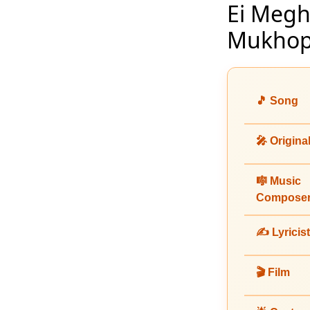
Ei Megh
Mukhop
🎵 Song
🎤 Origina
🎼 Music
Compose
✍️ Lyricist
🎬 Film