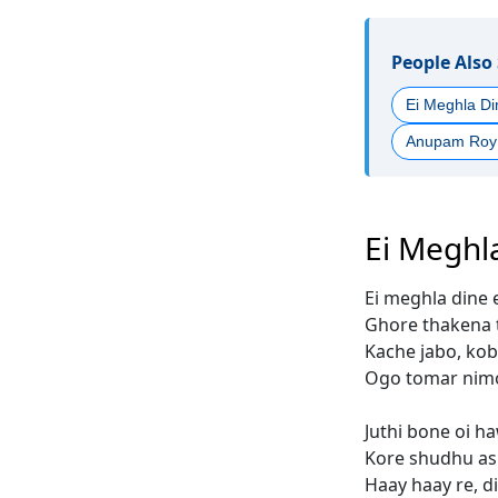
People Also
Ei Meghla Di
Anupam Roy 
Ei Meghla
Ei meghla dine 
Ghore thakena
Kache jabo, ko
Ogo tomar nim
Juthi bone oi h
Kore shudhu as
Haay haay re, di