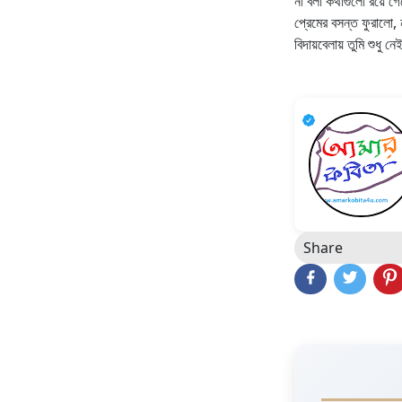
না বলা কথাগুলো রয়ে 
প্রেমের বসন্ত ফুরালো, 
বিদায়বেলায় তুমি শুধু নেই
Share