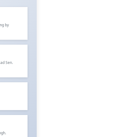
ung by
sad Sen.
ngh.