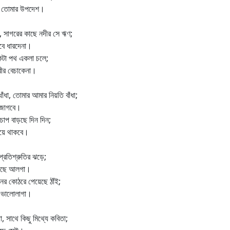
িয়ে তোমার উপদেশ।
 সাগরের কাছে নদীর সে ঋণ;
েবে ধারদেনা।
বাকিটা পথ একলা চলে;
রীর বেচাকেনা।
ধা, তোমার আমার নিয়তি বাঁধা;
 জাগবে।
চাপ বাড়ছে দিন দিন;
হয়ে থাকবে।
্রতিশ্রুতির ঝড়ে;
য়েছে আলগা।
ের কোঠরে পেয়েছে ঠাঁই;
 ভালোলাগা।
 সাথে কিছু মিথ্যে কবিতা;