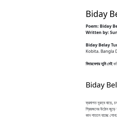
Biday B
Poem: Biday Be
Written by: S
Biday Belay T
Kobita. Bangla 
বিদায়বেলায় তুমি নেই
কব
Biday Bel
ক্রমাগত দূরত্ব বাড়ে, চক
প্রিয়জনের উঠোন জুড়ে
কান পাতলে যাচ্ছে শোনা