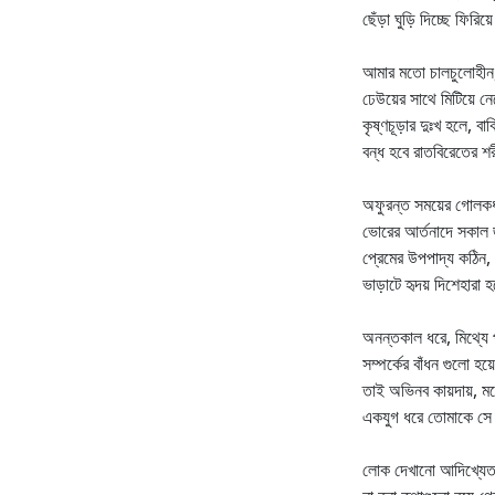
ছেঁড়া ঘুড়ি দিচ্ছে ফির
আমার মতো চালচুলোহীন,
ঢেউয়ের সাথে মিটিয়ে ন
কৃষ্ণচূড়ার দুঃখ হলে, 
বন্ধ হবে রাতবিরেতের শ
অফুরন্ত সময়ের গোলকধাঁ
ভোরের আর্তনাদে সকাল
প্রেমের উপপাদ্য কঠিন, 
ভাড়াটে হৃদয় দিশেহারা 
অনন্তকাল ধরে, মিথ্যে প
সম্পর্কের বাঁধন গুলো হ
তাই অভিনব কায়দায়, মন
একযুগ ধরে তোমাকে সে
লোক দেখানো আদিখ্যেতা,