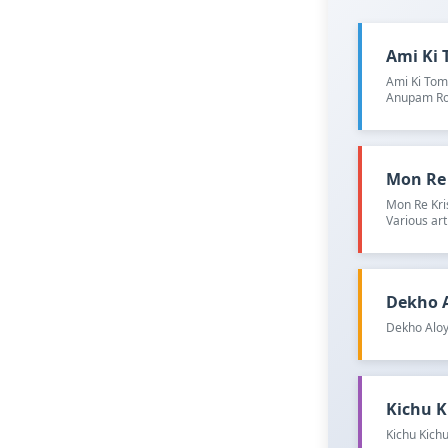
Ami Ki T
Ami Ki Toma
Anupam Ro
Mon Re K
Mon Re Kri
Various art
Dekho Al
Dekho Aloy
Kichu Ki
Kichu Kichu