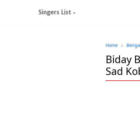
Singers List
Home
Benga
Biday Be
Sad Ko