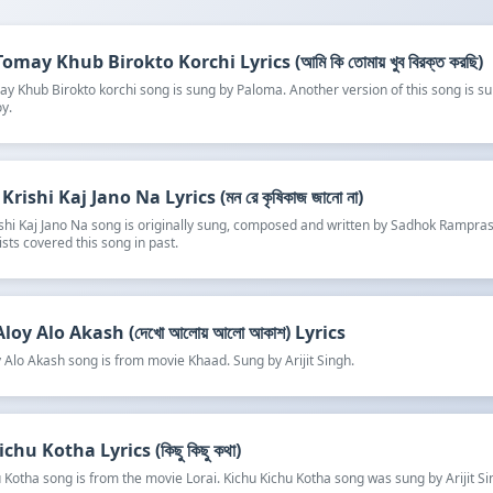
omay Khub Birokto Korchi Lyrics (আমি কি তোমায় খুব বিরক্ত করছি)
y Khub Birokto korchi song is sung by Paloma. Another version of this song is s
y.
rishi Kaj Jano Na Lyrics (মন রে কৃষিকাজ জানো না)
shi Kaj Jano Na song is originally sung, composed and written by Sadhok Rampra
ists covered this song in past.
oy Alo Akash (দেখো আলোয় আলো আকাশ) Lyrics
 Alo Akash song is from movie Khaad. Sung by Arijit Singh.
chu Kotha Lyrics (কিছু কিছু কথা)
 Kotha song is from the movie Lorai. Kichu Kichu Kotha song was sung by Arijit Si