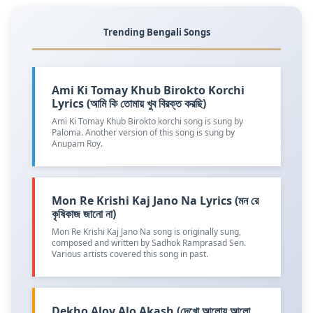
Trending Bengali Songs
Ami Ki Tomay Khub Birokto Korchi
Lyrics (আমি কি তোমায় খুব বিরক্ত করছি)
Ami Ki Tomay Khub Birokto korchi song is sung by
Paloma. Another version of this song is sung by
Anupam Roy.
Mon Re Krishi Kaj Jano Na Lyrics (মন রে
কৃষিকাজ জানো না)
Mon Re Krishi Kaj Jano Na song is originally sung,
composed and written by Sadhok Ramprasad Sen.
Various artists covered this song in past.
Dekho Aloy Alo Akash (দেখো আলোয় আলো