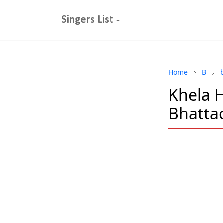
Singers List
Home
B
Khela H
Bhatta