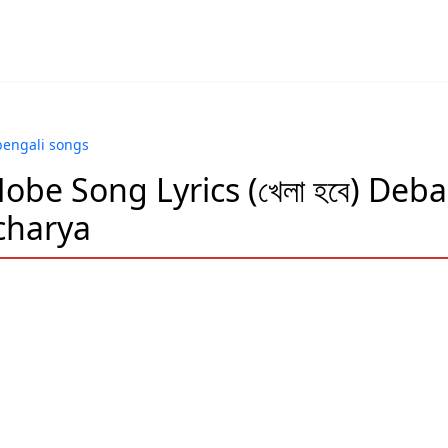
bengali songs
obe Song Lyrics (খেলা হবে) De
charya