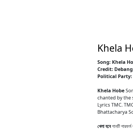
Khela H
Song: Khela H
Credit: Deban
Political Party
Khela Hobe
Son
chanted by the 
Lyrics TMC. TM
Bhattacharya So
খেলা হবে
গানটি পারফর্ম