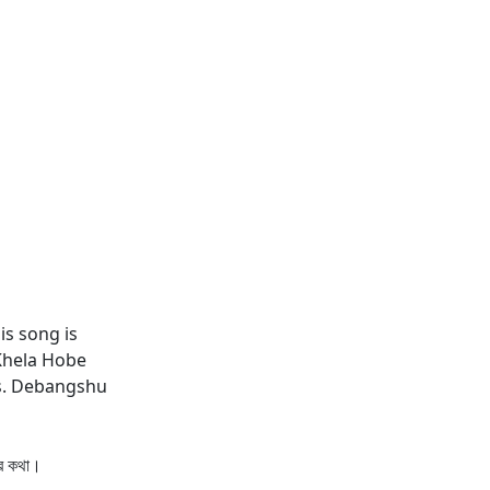
his song is
 Khela Hobe
cs. Debangshu
ের কথা।