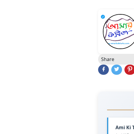
Share
Ami Ki T