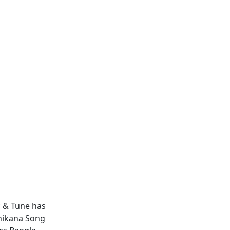
c & Tune has
hikana Song