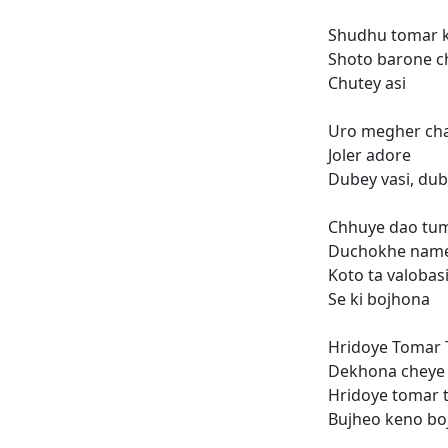
Shudhu tomar 
Shoto barone ch
Chutey asi
Uro megher ch
Joler adore
Dubey vasi, dub
Chhuye dao tum
Duchokhe name
Koto ta valobas
Se ki bojhona
Hridoye Tomar 
Dekhona cheye
Hridoye tomar 
Bujheo keno bo