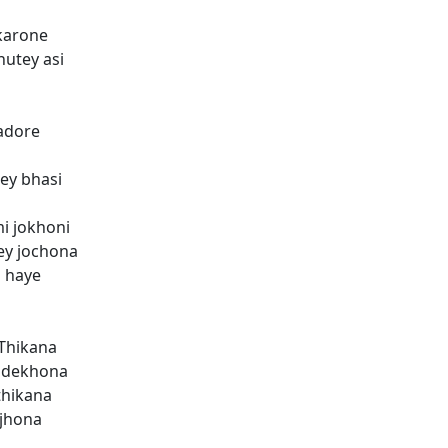
karone
utey asi
adore
ey bhasi
i jokhoni
y jochona
i haye
Thikana
 dekhona
thikana
jhona