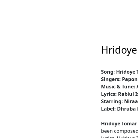
Hridoye
Song: Hridoye
Singers: Papo
Music & Tune:
Lyrics: Rabiul 
Starring: Nir
Label: Dhruba 
Hridoye Tomar
been composed b