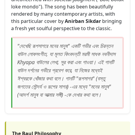
loke mondo"). The song has been beautifully
rendered by many contemporary artists, with
this particular cover by
Anirban Sikdar
bringing
a fresh yet soulful perspective to the classic.
"দেখেছি রূপসাগরে মনের মানুষ" একটি গভীর এবং চিরন্তন
বাউল লোকসংগীত, যা মূলত কিংবদন্তী মরমী সাধক নবনীদাস
Khyapa বাউলের লেখা, সুর করা এবং গাওয়া। এই গানটি
বাউল দর্শনের গভীরে প্রবেশ করে, যা নিজের মধ্যেই
ঈশ্বরকে খোঁজার কথা বলে। গানটি "রূপসাগর" (বস্তু
জগতের সৌন্দর্য ও রূপের সাগর) -এর মধ্যে "মনের মানুষ"
(আদর্শ মানুষ বা আত্মার সঙ্গী) -কে দেখার কথা বলে।
The Baul Philosophy