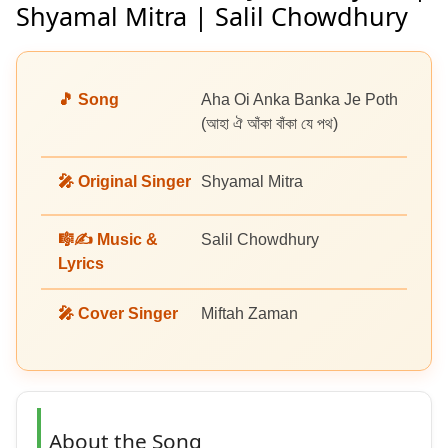
Shyamal Mitra | Salil Chowdhury
🎵 Song
Aha Oi Anka Banka Je Poth
(আহা ঐ আঁকা বাঁকা যে পথ)
🎤 Original Singer
Shyamal Mitra
🎼✍️ Music &
Salil Chowdhury
Lyrics
🎤 Cover Singer
Miftah Zaman
About the Song