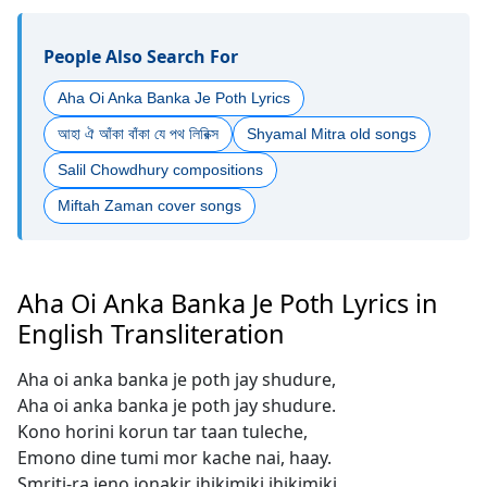
People Also Search For
Aha Oi Anka Banka Je Poth Lyrics
আহা ঐ আঁকা বাঁকা যে পথ লিরিক্স
Shyamal Mitra old songs
Salil Chowdhury compositions
Miftah Zaman cover songs
Aha Oi Anka Banka Je Poth Lyrics in
English Transliteration
Aha oi anka banka je poth jay shudure,
Aha oi anka banka je poth jay shudure.
Kono horini korun tar taan tuleche,
Emono dine tumi mor kache nai, haay.
Smriti-ra jeno jonakir jhikimiki jhikimiki,