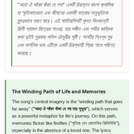
"আহা ঐ আঁকা বাঁকা যে পথ" একটি চিরন্তন বাংলা ক্লাসিক
যা স্মৃতিকাতরতা এবং জীবনের একাকী যাত্রার অনুভূতিকে
সুন্দরভাবে ধারণ করে। এই মাস্টারপিসটি মূলত কিংবদন্তী
শিল্পী শ্যামল মিত্রের গাওয়া, যার সঙ্গীত এবং গভীর কাব্যিক
কথা দুইই সুরকার সলিল চৌধুরীর সৃষ্টি। গানটির স্নিগ্ধ সুর
এবং দার্শনিক ভাব এটিকে একটি চিরস্থায়ী প্রিয় গানে পরিণত
করেছে।
The Winding Path of Life and Memories
The song's central imagery is the "winding path that goes
far away" (
"আহা ঐ আঁকা বাঁকা যে পথ যায় সুদূরে"
), which serves
as a powerful metaphor for life's journey. On this path,
memories flicker like fireflies ("স্মৃতিরা যেন জোনাকির ঝিকিমিকি"),
especially in the absence of a loved one. The lyrics