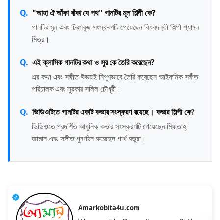
"আহা ঐ আঁকা বাঁকা যে পথ" গানটির মূল শিল্পী কে?
গানটির মূল এবং চিরসবুজ সংস্করণটি গেয়েছেন কিংবদন্তী শিল্পী শ্যামল
মিত্র।
এই ক্লাসিক গানটির কথা ও সুর কে তৈরি করেছেন?
এর কথা এবং সঙ্গীত উভয়ই নিপুণভাবে তৈরি করেছেন আইকনিক সঙ্গীত
পরিচালক এবং সুরকার সলিল চৌধুরী।
ভিডিওটিতে গানটির একটি কভার সংস্করণ রয়েছে। কভার শিল্পী কে?
ভিডিওতে প্রদর্শিত আধুনিক কভার সংস্করণটি গেয়েছেন মিফতাহ্
জামান এবং সঙ্গীত পুনর্গঠন করেছেন পার্থ বড়ুয়া।
Amarkobita4u.com