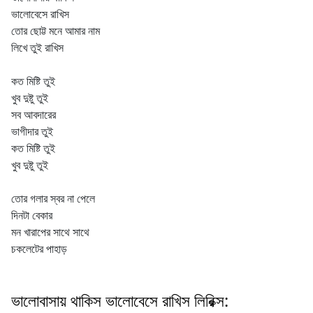
ভালোবেসে রাখিস
তোর ছোট্ট মনে আমার নাম
লিখে তুই রাখিস
কত মিষ্টি তুই
খুব দুষ্টু তুই
সব আবদারের
ভাগীদার তুই
কত মিষ্টি তুই
খুব দুষ্টু তুই
তোর গলার স্বর না পেলে
দিনটা বেকার
মন খারাপের সাথে সাথে
চকলেটের পাহাড়
ভালোবাসায় থাকিস ভালোবেসে রাখিস লিরিক্স: