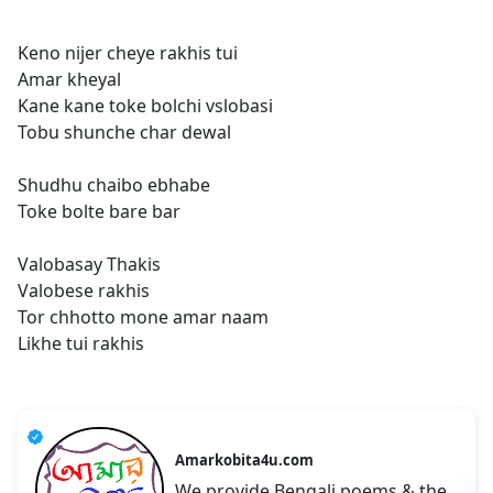
Keno nijer cheye rakhis tui
Amar kheyal
Kane kane toke bolchi vslobasi
Tobu shunche char dewal
Shudhu chaibo ebhabe
Toke bolte bare bar
Valobasay Thakis
Valobese rakhis
Tor chhotto mone amar naam
Likhe tui rakhis
Amarkobita4u.com
We provide Bengali poems & the