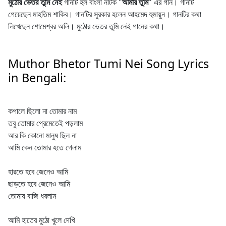
মুঠোর ভেতর তুমি নেই
গানটি হল বাংলা নাটক "
আমার তুমি
" এর গান। গানটি
গেয়েছেন মাহতিম শাকিব। গানটির সুরকার হলেন আহমেদ হুমায়ুন। গানটির কথা
লিখেছেন শোমেশ্বর অলি। মুঠোর ভেতর তুমি নেই গানের কথা।
Muthor Bhetor Tumi Nei Song Lyrics
in Bengali:
কপালে ছিলো না তোমার নাম
তবু তোমার প্রেমেতেই পড়লাম
আর কি কোনো মানুষ ছিল না
আমি কেন তোমার হতে গেলাম
হারতে হবে জেনেও আমি
ছাড়তে হবে জেনেও আমি
তোমায় বাজি ধরলাম
আমি হাতের মুঠো খুলে দেখি