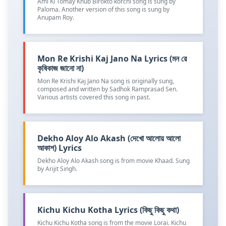
Ami Ki Tomay Khub Birokto korchi song is sung by
Paloma. Another version of this song is sung by
Anupam Roy.
Mon Re Krishi Kaj Jano Na Lyrics (মন রে
কৃষিকাজ জানো না)
Mon Re Krishi Kaj Jano Na song is originally sung,
composed and written by Sadhok Ramprasad Sen.
Various artists covered this song in past.
Dekho Aloy Alo Akash (দেখো আলোয় আলো
আকাশ) Lyrics
Dekho Aloy Alo Akash song is from movie Khaad. Sung
by Arijit Singh.
Kichu Kichu Kotha Lyrics (কিছু কিছু কথা)
Kichu Kichu Kotha song is from the movie Lorai. Kichu