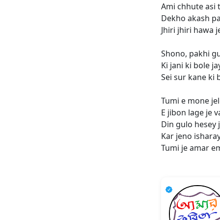
Ami chhute asi
Dekho akash pa
Jhiri jhiri hawa 
Shono, pakhi gu
Ki jani ki bole ja
Sei sur kane ki 
Tumi e mone jel
E jibon lage je v
Din gulo hesey 
Kar jeno ishara
Tumi je amar e