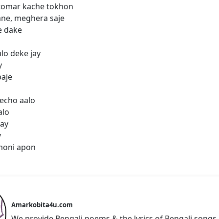
 tomar kache tokhon
ne, meghera saje
je dake
lo deke jay
y
baje
echo aalo
alo
jay
y
moni apon
Amarkobita4u.com
We provide Bengali poems & the lyrics of Bengali songs.