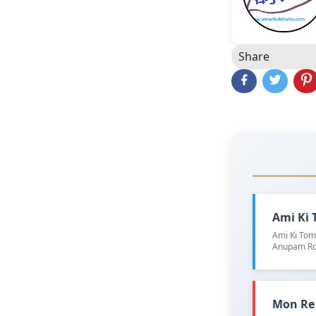
Share
Ami Ki T
Ami Ki Toma
Anupam Ro
Mon Re K