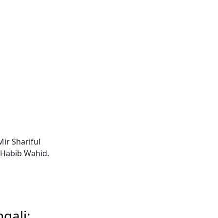
Mir Shariful
 Habib Wahid.
gali: