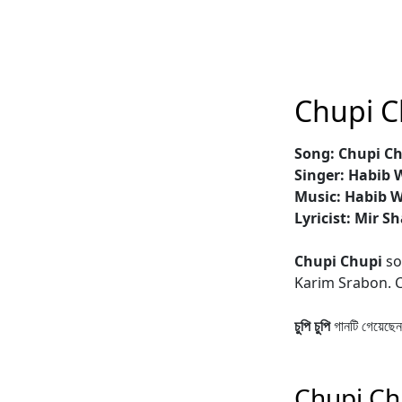
Chupi C
Song: Chupi Chupi
Singer: Habib 
Music: Habib 
Lyricist: Mir S
Chupi Chupi
so
Karim Srabon. C
চুপি চুপি
গানটি গেয়েছে
Chupi Ch