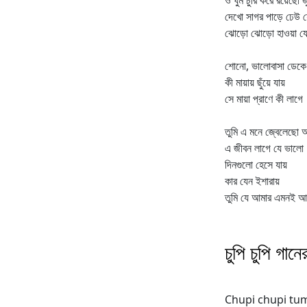
ও ঘুম চুরি করে রয়েছো জ
দেখো সাগর পাড়ে ঢেউ য
ঝোড়ো ঝোড়ো হাওয়া য
শোনো, ভালোবাসা ডেকে 
কী মায়ায় ছুঁয়ে যায়
সে মায়া প্রাণে কী লাগে
তুমি এ মনে জ্বেলেছো
এ জীবন লাগে যে ভালো
দিনগুলো হেসে যায়
কার যেন ইশারায়
তুমি যে আমার এমনই 
চুপি চুপি গান
Chupi chupi tu