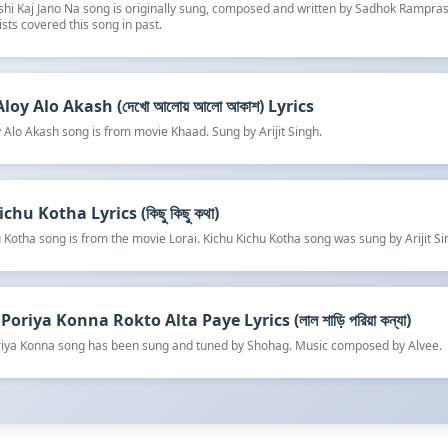
shi Kaj Jano Na song is originally sung, composed and written by Sadhok Rampra
ists covered this song in past.
oy Alo Akash (দেখো আলোয় আলো আকাশ) Lyrics
 Alo Akash song is from movie Khaad. Sung by Arijit Singh.
chu Kotha Lyrics (কিছু কিছু কথা)
 Kotha song is from the movie Lorai. Kichu Kichu Kotha song was sung by Arijit Si
Poriya Konna Rokto Alta Paye Lyrics (লাল শাড়ি পরিয়া কন্যা)
oriya Konna song has been sung and tuned by Shohag. Music composed by Alvee.