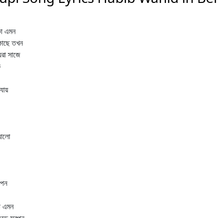
কো এমন
কাছে তখন
রা সাজে
ে
ায়
 আলো
আপন
রো এমন