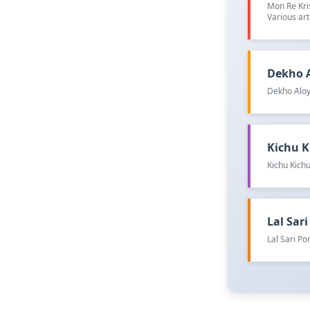
Mon Re Kri
Various art
Dekho Al
Dekho Aloy
Kichu Ki
Kichu Kichu
Lal Sari 
Lal Sari P