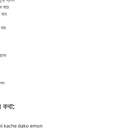
ুড়ে স্বপন
ে নাচে
ে বহে
যায়
 আলো
আপন
ের কথা:
mi kache dako emon