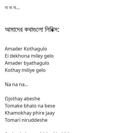
না না না...
আমাদের কথাগুলো লিরিক্স:
Amader Kothagulo
Ei dekhona miley gelo
Amader byathagulo
Kothay miliye gelo
Na na na...
Ojothay abeshe
Tomake bhalo na bese
Khamokhay phire jaay
Tomari niruddeshe