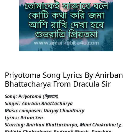
Priyotoma Song Lyrics By Anirban
Bhattacharya From Dracula Sir
Song: Priyotoma (প্রিয়তমা)
Singer: Anirban Bhattacharya
Music composer: Durjoy Choudhury
Lyrics: Ritam Sen
Starring: Anirban Bhattacharya, Mimi Chakraborty,
Bidipta Chakraborty, Rudranil Ghosh, Kanchan