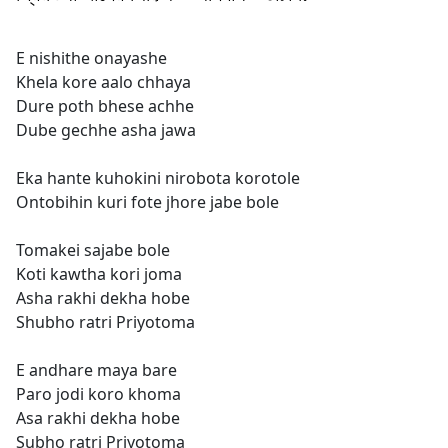
E nishithe onayashe
Khela kore aalo chhaya
Dure poth bhese achhe
Dube gechhe asha jawa
Eka hante kuhokini nirobota korotole
Ontobihin kuri fote jhore jabe bole
Tomakei sajabe bole
Koti kawtha kori joma
Asha rakhi dekha hobe
Shubho ratri Priyotoma
E andhare maya bare
Paro jodi koro khoma
Asa rakhi dekha hobe
Subho ratri Priyotoma