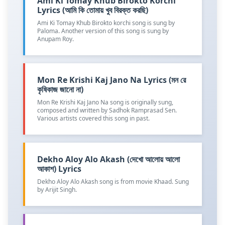
Ami Ki Tomay Khub Birokto Korchi
Lyrics (আমি কি তোমায় খুব বিরক্ত করছি)
Ami Ki Tomay Khub Birokto korchi song is sung by
Paloma. Another version of this song is sung by
Anupam Roy.
Mon Re Krishi Kaj Jano Na Lyrics (মন রে
কৃষিকাজ জানো না)
Mon Re Krishi Kaj Jano Na song is originally sung,
composed and written by Sadhok Ramprasad Sen.
Various artists covered this song in past.
Dekho Aloy Alo Akash (দেখো আলোয় আলো
আকাশ) Lyrics
Dekho Aloy Alo Akash song is from movie Khaad. Sung
by Arijit Singh.