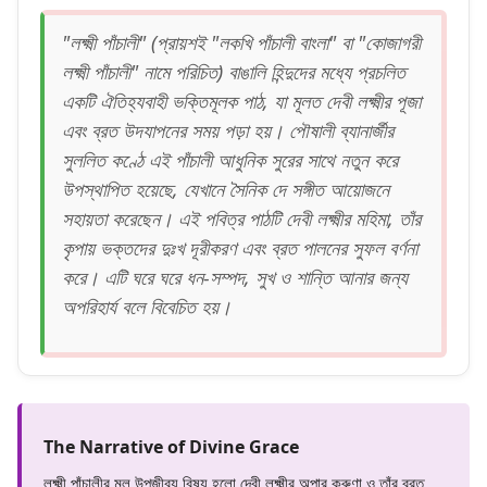
"লক্ষ্মী পাঁচালী" (প্রায়শই "লকখি পাঁচালী বাংলা" বা "কোজাগরী
লক্ষ্মী পাঁচালী" নামে পরিচিত) বাঙালি হিন্দুদের মধ্যে প্রচলিত
একটি ঐতিহ্যবাহী ভক্তিমূলক পাঠ, যা মূলত দেবী লক্ষ্মীর পূজা
এবং ব্রত উদযাপনের সময় পড়া হয়। পৌষালী ব্যানার্জীর
সুললিত কণ্ঠে এই পাঁচালী আধুনিক সুরের সাথে নতুন করে
উপস্থাপিত হয়েছে, যেখানে সৈনিক দে সঙ্গীত আয়োজনে
সহায়তা করেছেন। এই পবিত্র পাঠটি দেবী লক্ষ্মীর মহিমা, তাঁর
কৃপায় ভক্তদের দুঃখ দূরীকরণ এবং ব্রত পালনের সুফল বর্ণনা
করে। এটি ঘরে ঘরে ধন-সম্পদ, সুখ ও শান্তি আনার জন্য
অপরিহার্য বলে বিবেচিত হয়।
The Narrative of Divine Grace
লক্ষ্মী পাঁচালীর মূল উপজীব্য বিষয় হলো দেবী লক্ষ্মীর অপার করুণা ও তাঁর ব্রত