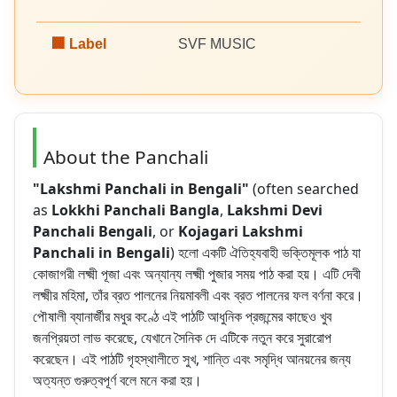
🏢 Label
SVF MUSIC
About the Panchali
"Lakshmi Panchali in Bengali"
(often searched
as
Lokkhi Panchali Bangla
,
Lakshmi Devi
Panchali Bengali
, or
Kojagari Lakshmi
Panchali in Bengali
) হলো একটি ঐতিহ্যবাহী ভক্তিমূলক পাঠ যা
কোজাগরী লক্ষ্মী পূজা এবং অন্যান্য লক্ষ্মী পুজার সময় পাঠ করা হয়। এটি দেবী
লক্ষ্মীর মহিমা, তাঁর ব্রত পালনের নিয়মাবলী এবং ব্রত পালনের ফল বর্ণনা করে।
পৌষালী ব্যানার্জীর মধুর কণ্ঠে এই পাঠটি আধুনিক প্রজন্মের কাছেও খুব
জনপ্রিয়তা লাভ করেছে, যেখানে সৈনিক দে এটিকে নতুন করে সুরারোপ
করেছেন। এই পাঠটি গৃহস্থালীতে সুখ, শান্তি এবং সমৃদ্ধি আনয়নের জন্য
অত্যন্ত গুরুত্বপূর্ণ বলে মনে করা হয়।