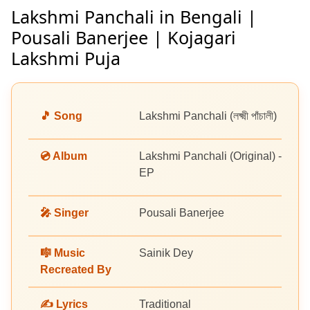
Lakshmi Panchali in Bengali |
Pousali Banerjee | Kojagari
Lakshmi Puja
🎵 Song
Lakshmi Panchali (লক্ষ্মী পাঁচালী)
💿 Album
Lakshmi Panchali (Original) -
EP
🎤 Singer
Pousali Banerjee
🎼 Music
Sainik Dey
Recreated By
✍️ Lyrics
Traditional