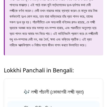
পালনের মাহাত্ম্য। এই পাঠে নারদ মুনি মর্ত্যলোকের দুঃখ-দুর্দশার কথা দেবী
লক্ষ্মীকে বর্ণনা করেন। দেবী তখন নারদের কাছে ব্যাখ্যা করেন যে মানুষ তার নিজ
কর্মফলেই দুঃখ ভোগ করে, তবে যারা ভক্তিভরে তাঁর ব্রত পালন করে, তাদের
সকল দুঃখ দূর হয়। পাঁচালীটিতে এক অহংকারী বণিকের গল্পও রয়েছে, যে লক্ষ্মী
ব্রতকে অবজ্ঞা করে তার সমস্ত ধন-সম্পদ হারায়, এবং পরবর্তীতে অনুতপ্ত হয়ে
ব্রত পালন করে আবার সব ফিরে পায়। এই কাহিনিগুলি প্রমাণ করে যে লক্ষ্মীদেবী
শুধু ধন-সম্পদের দেবী নন, বরং ধৈর্য, ক্ষমা এবং ভক্তির প্রতীক। এই ব্রত
নারীকে আত্মবিশ্বাস ও নিষ্ঠার সাথে জীবন যাপন করতে উৎসাহিত করে।
Lokkhi Panchali in Bengali:
🎶 লক্ষ্মী পাঁচালী (কোজাগরী লক্ষ্মী ব্রত)