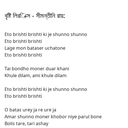
বৃষ্টি লিরিক্স - সীমন্তীনি রায়:
Eto brishti brishti ki je shunno shunno
Eto brishti brishti
Lage mon bataser uchatone
Eto brishti brishti
Tai bondho moner duar khani
Khule dilam, ami khule dilam
Eto brishti brishti ki je shunno shunno
Eto brishti brishti
O batas urey ja re ure ja
Amar shunno moner khobor niye parul bone
Bolis tare, tari ashay