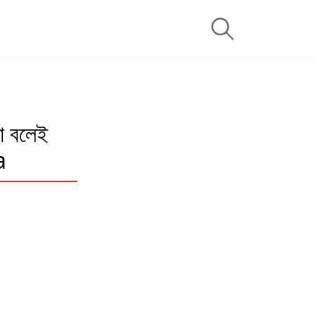
 বলেই
a