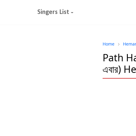
Singers List
Home
Heman
Path Ha
এবার) 