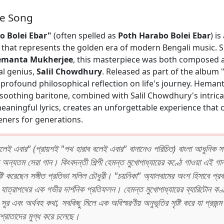
he Song
o Bolei Ebar"
(often spelled as
Poth Harabo Bolei Ebar
) is
 that represents the golden era of modern Bengali music. 
emanta Mukherjee
, this masterpiece was both composed 
al genius,
Salil Chowdhury
. Released as part of the album 
 profound philosophical reflection on life's journey. Heman
soothing baritone, combined with Salil Chowdhury's intric
eaningful lyrics, creates an unforgettable experience that 
teners for generations.
লেই এবার" (প্রায়শই "পথ হারাব বলেই এবার" বানানেও পরিচিত) বাংলা আধুনিক সঙ্
ক অন্যতম সেরা গান। কিংবদন্তী শিল্পী হেমন্ত মুখোপাধ্যায়ের কণ্ঠে গাওয়া এই গা
ষ্টি করেছেন সঙ্গীত প্রতিভা সলিল চৌধুরী। "চয়নিকা" অ্যালবামের অংশ হিসাবে প্
 যাত্রাপথের এক গভীর দার্শনিক প্রতিফলন। হেমন্ত মুখোপাধ্যায়ের ব্যারিটোন কণ
সুর এবং অর্থবহ কথা, সবকিছু মিলে এক অবিস্মরণীয় অনুভূতির সৃষ্টি করে যা প্রজন্
 শ্রোতাদের মুগ্ধ করে চলেছে।