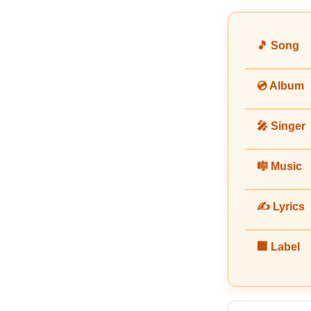
🎵 Song
💿 Album
🎤 Singer
🎼 Music
✍️ Lyrics
🏢 Label