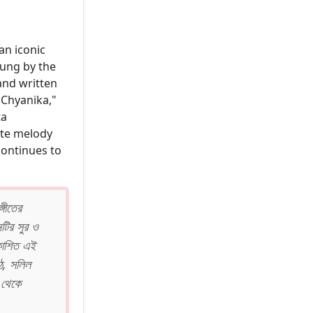
 an iconic
Sung by the
and written
"Chyanika,"
ta
ate melody
continues to
গীতের
নটির সুর ও
রকাশিত এই
্ঠ, সলিল
ম থেকে