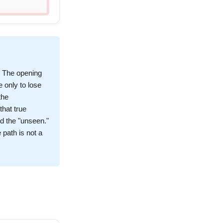
f. The opening
e only to lose
the
that true
nd the "unseen."
 path is not a