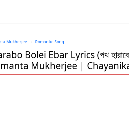
ta Mukherjee
Romantic Song
rabo Bolei Ebar Lyrics (পথ হারাবো
Hemanta Mukherjee | Chayanik