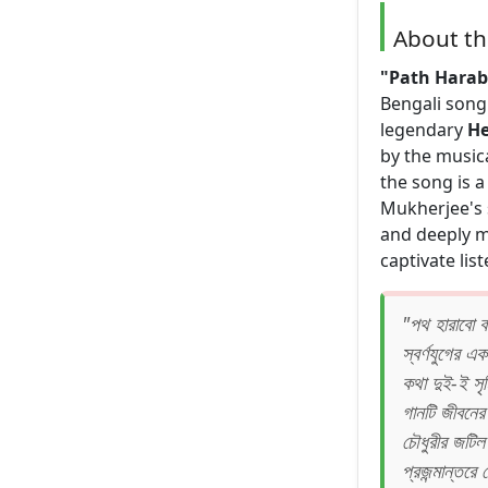
About t
"Path Harab
Bengali song
legendary
H
by the music
the song is a
Mukherjee's 
and deeply m
captivate lis
"পথ হারাবো ব
স্বর্ণযুগের এ
কথা দুই-ই সৃ
গানটি জীবনের
চৌধুরীর জটিল 
প্রজন্মান্তরে