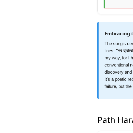
Embracing 
The song's cent
lines,
"পথ হারাবো
my way, for I h
conventional no
discovery and s
It's a poetic r
failure, but th
Path Hara