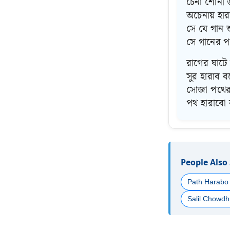
চেনা শোনা জ
অচেনায় হার
সে যে গান শ
সে গানের প
রাগের ঘাটে
সুর হারাব ব
সোজা পথের 
পথ হারাবো
People Also
Path Harabo 
Salil Chowdh