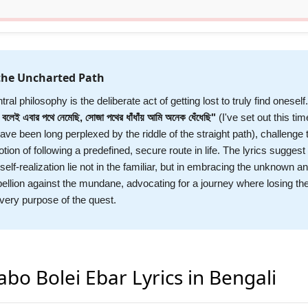
the Uncharted Path
ral philosophy is the deliberate act of getting lost to truly find onesel
 বলেই এবার পথে নেমেছি, সোজা পথের ধাঁধাঁয় আমি অনেক ধেঁধেছি"
(I've set out this tim
ave been long perplexed by the riddle of the straight path), challenge 
tion of following a predefined, secure route in life. The lyrics suggest 
elf-realization lie not in the familiar, but in embracing the unknown a
ebellion against the mundane, advocating for a journey where losing the
e very purpose of the quest.
bo Bolei Ebar Lyrics in Bengali