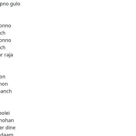
pno gulo
jonno
nch
jonno
nch
r raja
on
khon
banch
n
bolei
 mohan
er dine
i daam