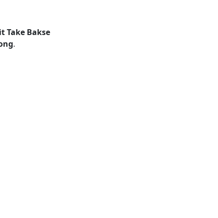
it Take Bakse
Song
.