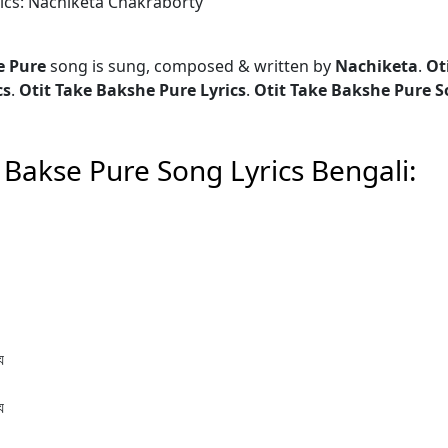
ics: Nachiketa Chakraborty
e Pure
song is sung, composed & written by
Nachiketa
.
Ot
cs
.
Otit Take Bakshe Pure Lyrics
.
Otit Take Bakshe Pure 
 Bakse Pure Song Lyrics Bengali:
য
য