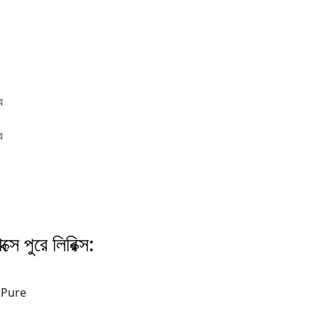
য
য
সে পুরে লিরিক্স:
 Pure