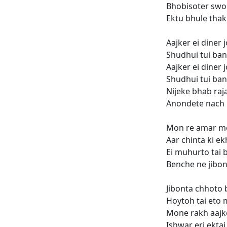
Bhobisoter swo
Ektu bhule thak
Aajker ei diner 
Shudhui tui ba
Aajker ei diner 
Shudhui tui ba
Nijeke bhab raja
Anondete nach
Mon re amar m
Aar chinta ki e
Ei muhurto tai 
Benche ne jibo
Jibonta chhoto 
Hoytoh tai eto
Mone rakh aajk
Ishwar eri ekta