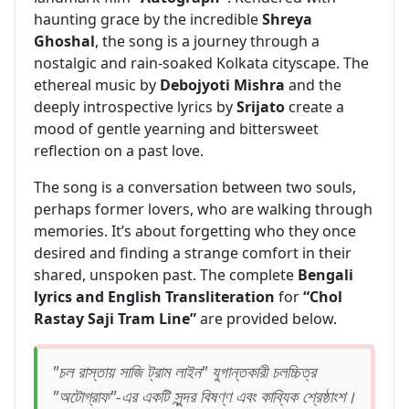
haunting grace by the incredible
Shreya
Ghoshal
, the song is a journey through a
nostalgic and rain-soaked Kolkata cityscape. The
ethereal music by
Debojyoti Mishra
and the
deeply introspective lyrics by
Srijato
create a
mood of gentle yearning and bittersweet
reflection on a past love.
The song is a conversation between two souls,
perhaps former lovers, who are walking through
memories. It’s about forgetting who they once
desired and finding a strange comfort in their
shared, unspoken past. The complete
Bengali
lyrics and English Transliteration
for
“Chol
Rastay Saji Tram Line”
are provided below.
"চল রাস্তায় সাজি ট্রাম লাইন" যুগান্তকারী চলচ্চিত্র
"অটোগ্রাফ"-এর একটি সুন্দর বিষণ্ণ এবং কাব্যিক শ্রেষ্ঠাংশ।