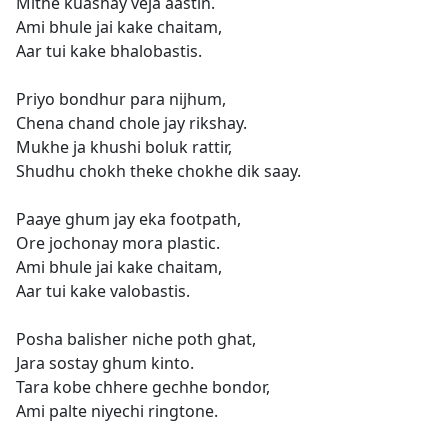
Mithe kuashay veja aastin.
Ami bhule jai kake chaitam,
Aar tui kake bhalobastis.
Priyo bondhur para nijhum,
Chena chand chole jay rikshay.
Mukhe ja khushi boluk rattir,
Shudhu chokh theke chokhe dik saay.
Paaye ghum jay eka footpath,
Ore jochonay mora plastic.
Ami bhule jai kake chaitam,
Aar tui kake valobastis.
Posha balisher niche poth ghat,
Jara sostay ghum kinto.
Tara kobe chhere gechhe bondor,
Ami palte niyechi ringtone.