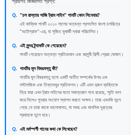
প্রায়শই জিজ্ঞাসিত প্রশ্ন:
"চল রাস্তায় সাজি ট্রাম লাইন" গানটি কোন সিনেমার?
এই কাব্যিক গানটি ২০১০ সালের অত্যন্ত প্রশংসিত বাংলা চলচ্চিত্র
"অটোগ্রাফ"-এর, যা সৃজিত মুখার্জী দ্বারা পরিচালিত।
এই সুন্দর ট্র্যাকটি কে গেয়েছেন?
গানটি গেয়েছেন অত্যন্ত প্রতিভাবান এবং বহুমুখী শিল্পী শ্রেয়া ঘোষাল।
গানটির মূল বিষয়বস্তু কী?
গানটির মূল বিষয়বস্তু হলো একটি অতীত সম্পর্কের উপর এক
নস্টালজিক এবং তিক্তমধুর প্রতিফলন। এটি এমন দুজন ব্যক্তিকে
নিয়ে যারা এখন ট্রাম লাইনের মতো সমান্তরাল পথে রয়েছে, স্মৃতি ভাগ
করে নিলেও পুনরায় সংযোগ স্থাপন করতে অক্ষম। তারা এমনকি ভুলে
গেছে যে তারা কাকে ভালোবাসত, যা সময় এবং মানসিক দূরত্বের
প্রবাহকে তুলে ধরে।
এই মর্মস্পর্শী গানের কথা কে লিখেছেন?