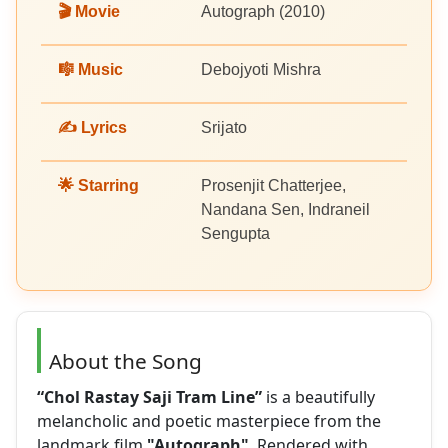
🎬 Movie
Autograph (2010)
🎼 Music
Debojyoti Mishra
✍️ Lyrics
Srijato
🌟 Starring
Prosenjit Chatterjee,
Nandana Sen, Indraneil
Sengupta
About the Song
“Chol Rastay Saji Tram Line”
is a beautifully
melancholic and poetic masterpiece from the
landmark film
"Autograph"
. Rendered with