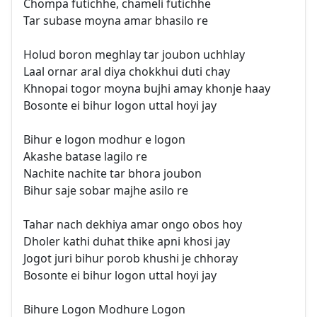
Chompa futichhe, chameli futichhe
Tar subase moyna amar bhasilo re
Holud boron meghlay tar joubon uchhlay
Laal ornar aral diya chokkhui duti chay
Khnopai togor moyna bujhi amay khonje haay
Bosonte ei bihur logon uttal hoyi jay
Bihur e logon modhur e logon
Akashe batase lagilo re
Nachite nachite tar bhora joubon
Bihur saje sobar majhe asilo re
Tahar nach dekhiya amar ongo obos hoy
Dholer kathi duhat thike apni khosi jay
Jogot juri bihur porob khushi je chhoray
Bosonte ei bihur logon uttal hoyi jay
Bihure Logon Modhure Logon