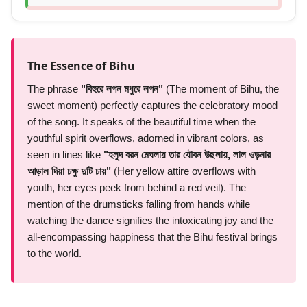
The Essence of Bihu
The phrase
"বিহুরে লগন মধুরে লগন"
(The moment of Bihu, the
sweet moment) perfectly captures the celebratory mood
of the song. It speaks of the beautiful time when the
youthful spirit overflows, adorned in vibrant colors, as
seen in lines like
"হলুদ বরন মেঘলায় তার যৌবন উছলায়, লাল ওড়নার
আড়াল দিয়া চক্ষু দুটি চায়"
(Her yellow attire overflows with
youth, her eyes peek from behind a red veil). The
mention of the drumsticks falling from hands while
watching the dance signifies the intoxicating joy and the
all-encompassing happiness that the Bihu festival brings
to the world.