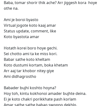
Baba, tomar shorir thik ache? Arr jiggesh kora hoye
othe na.
Ami je boroi byasto
Virtual jogote koto kaaj amar
Status update, comment, like
Koto byastota amar
Hotath korei boro hoye gechi.
Sei chotto ami ta ke miss kori.
Babar sathe koto kheltam
Koto dustumi kortam, boka khetam
Arr aaj tar khobor nitey giye
Ami didhagrostho
Babader bujhi koshto hoyna?
Hoy toh, kintu kokhonoi amader bujhte deina.
Ei je koto chakri porikkhate pash korlam
Amar sathe sathe babao swopno dekhlo.