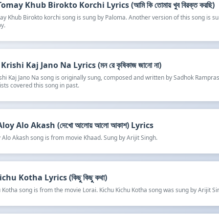
omay Khub Birokto Korchi Lyrics (আমি কি তোমায় খুব বিরক্ত করছি)
y Khub Birokto korchi song is sung by Paloma. Another version of this song is s
y.
rishi Kaj Jano Na Lyrics (মন রে কৃষিকাজ জানো না)
shi Kaj Jano Na song is originally sung, composed and written by Sadhok Rampra
ists covered this song in past.
oy Alo Akash (দেখো আলোয় আলো আকাশ) Lyrics
 Alo Akash song is from movie Khaad. Sung by Arijit Singh.
chu Kotha Lyrics (কিছু কিছু কথা)
 Kotha song is from the movie Lorai. Kichu Kichu Kotha song was sung by Arijit Si