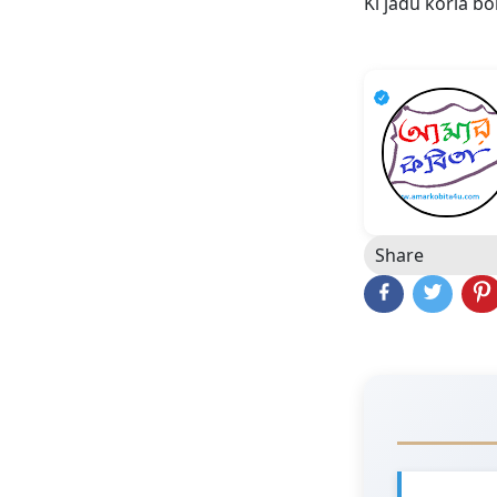
Ki jadu koria b
Share