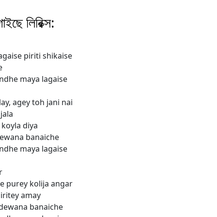
াগাইছে লিরিক্স:
aise piriti shikaise
e
ondhe maya lagaise
ay, agey toh jani nai
jala
 koyla diya
 dewana banaiche
ondhe maya lagaise
r
 purey kolija angar
iritey amay
 dewana banaiche