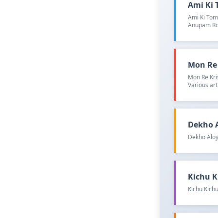
Ami Ki T
Ami Ki Toma
Anupam Ro
Mon Re K
Mon Re Kri
Various art
Dekho Al
Dekho Aloy
Kichu Ki
Kichu Kichu