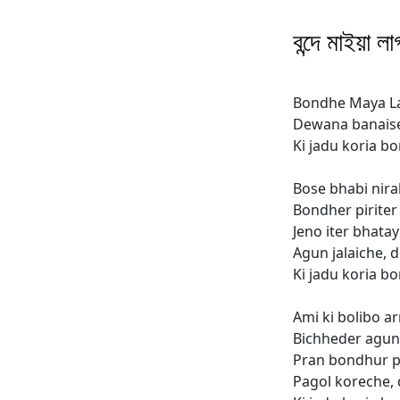
বন্দে মাইয়া ল
Bondhe Maya Lag
Dewana banais
Ki jadu koria b
Bose bhabi niral
Bondher piriter 
Jeno iter bhatay
Agun jalaiche,
Ki jadu koria b
Ami ki bolibo ar
Bichheder agune
Pran bondhur p
Pagol koreche,