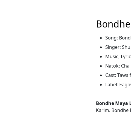
Bondhe 
Song: Bond
Singer: Sh
Music, Lyri
Natok: Cha
Cast: Tawsi
Label: Eagl
Bondhe Maya 
Karim. Bondhe M