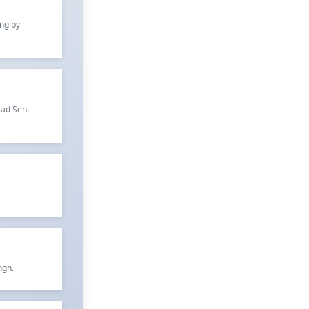
ung by
sad Sen.
ngh.