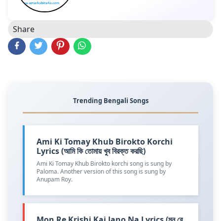
Share
Trending Bengali Songs
Ami Ki Tomay Khub Birokto Korchi
Lyrics (আমি কি তোমায় খুব বিরক্ত করছি)
Ami Ki Tomay Khub Birokto korchi song is sung by
Paloma. Another version of this song is sung by
Anupam Roy.
Mon Re Krishi Kaj Jano Na Lyrics (মন রে