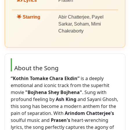
✍️ Lyrics
Prasen
🌟 Starring
Abir Chatterjee, Payel
Sarkar, Soham, Mimi
Chakraborty
About the Song
“Kothin Tomake Chara Ekdin”
is a deeply
emotional and iconic track from the superhit
movie
"Bojhena Shey Bojhena"
. Sung with
profound feeling by
Ash King
and Sayani Ghosh,
this song has become a modern anthem for the
pain of separation. With
Arindom Chatterjee's
soulful music and
Prasen's
heart-wrenching
lyrics, the song perfectly captures the agony of