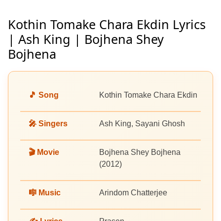
Kothin Tomake Chara Ekdin Lyrics
| Ash King | Bojhena Shey
Bojhena
🎵 Song
Kothin Tomake Chara Ekdin
🎤 Singers
Ash King, Sayani Ghosh
🎬 Movie
Bojhena Shey Bojhena
(2012)
🎼 Music
Arindom Chatterjee