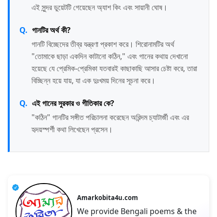
এই সুন্দর ডুয়েটটি গেয়েছেন অ্যাশ কিং এবং সায়ানী ঘোষ।
গানটির অর্থ কী?
গানটি বিচ্ছেদের তীব্র যন্ত্রণা প্রকাশ করে। শিরোনামটির অর্থ
"তোমাকে ছাড়া একদিন কাটানো কঠিন," এবং গানের কথায় দেখানো
হয়েছে যে প্রেমিক-প্রেমিকা যতবারই কাছাকাছি আসার চেষ্টা করে, তারা
বিচ্ছিন্ন হয়ে যায়, যা এক দুঃখময় দিনের সূচনা করে।
এই গানের সুরকার ও গীতিকার কে?
"কঠিন" গানটির সঙ্গীত পরিচালনা করেছেন অরিন্দম চ্যাটার্জী এবং এর
হৃদয়স্পর্শী কথা লিখেছেন প্রসেন।
Amarkobita4u.com
We provide Bengali poems & the