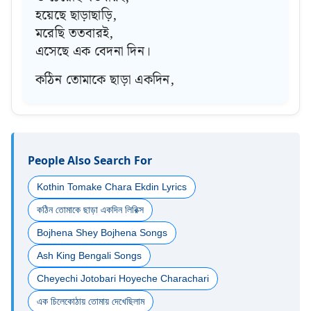
হয়েছে ছাড়াছাড়ি,
মরেছি ততবারই,
এসেছে এক বেদনা দিন।
কঠিন তোমাকে ছাড়া একদিন,
People Also Search For
Kothin Tomake Chara Ekdin Lyrics
কঠিন তোমাকে ছাড়া একদিন লিরিক্স
Bojhena Shey Bojhena Songs
Ash King Bengali Songs
Cheyechi Jotobari Hoyeche Charachari
এক চিলেকোঠায় তোমায় দেখেছিলাম