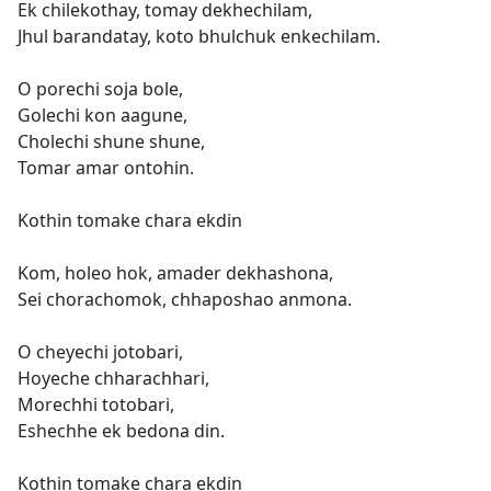
Ek chilekothay, tomay dekhechilam,
Jhul barandatay, koto bhulchuk enkechilam.
O porechi soja bole,
Golechi kon aagune,
Cholechi shune shune,
Tomar amar ontohin.
Kothin tomake chara ekdin
Kom, holeo hok, amader dekhashona,
Sei chorachomok, chhaposhao anmona.
O cheyechi jotobari,
Hoyeche chharachhari,
Morechhi totobari,
Eshechhe ek bedona din.
Kothin tomake chara ekdin