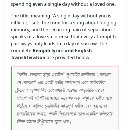
spending even a single day without a loved one.
The title, meaning "A single day without you is
difficult," sets the tone for a song about longing,
memory, and the recurring pain of separation. It
speaks of a love so intense that every attempt to
part ways only leads to a day of sorrow. The
complete
Bengali lyrics and English
Transliteration
are provided below.
"কঠিন তোমাকে ছাড়া একদিন" সুপারহিট চলচ্চিত্র "বোঝেনা
সে বোঝেনা"-এর একটি গভীর আবেগপূর্ণ এবং আইকনিক
ট্র্যাক। অ্যাশ কিং এবং সায়ানী ঘোষের আন্তরিক কণ্ঠে
গাওয়া এই গানটি বিচ্ছেদের যন্ত্রণার এক আধুনিক সঙ্গীত হয়ে
উঠেছে। অরিন্দম চ্যাটার্জীর আত্মাপূর্ণ সঙ্গীত এবং প্রসেনের
হৃদয়বিদারক কথায়, গানটি প্রিয়জনকে ছাড়া একদিন কাটানোর
তীব্র কষ্টকে নিখুঁতভাবে তুলে ধরে।