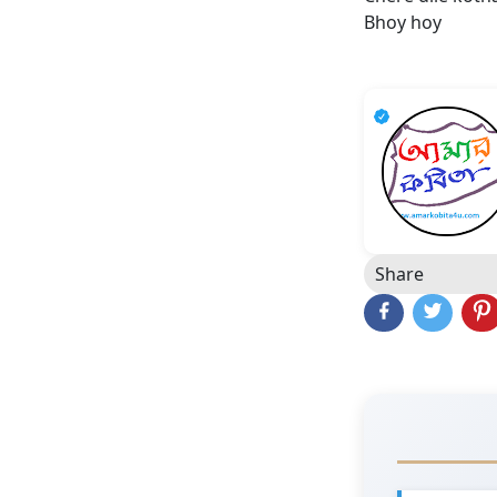
Bhoy hoy
Share