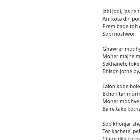
Jabi jodi, jas re t
Arr kota din po
Prem bade toh e
Sobi noshwor
Ghawrer modhy
Moner majhe m
Sekhanete toke
Bhison jotne by
Lalon kobe bol
Ekhon tar morm
Moner modhye a
Baire take koth
Sob khonjar she
Tor kachetei pe
Chere dile kotha