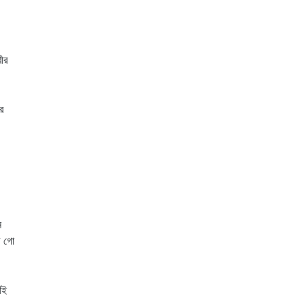
বীর
র
ন
ি গো
ঁই