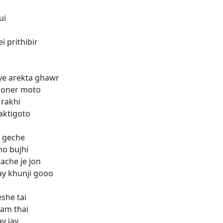
ui
r
i prithibir
e arekta ghawr
oner moto
 rakhi
aktigoto
e geche
o bujhi
che je jon
ay khunji gooo
she tai
lam thai
y jay