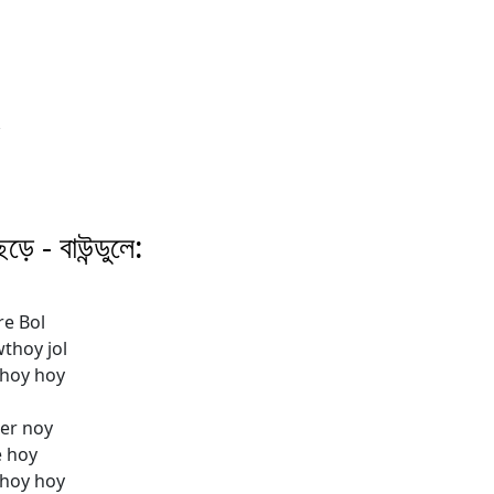
ড়ে - বাউন্ডুলে:
re Bol
wthoy jol
bhoy hoy
er noy
e hoy
bhoy hoy