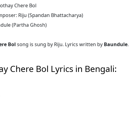
Kothay Chere Bol
mposer: Riju (Spandan Bhattacharya)
ndule (Partha Ghosh)
ere Bol
song is sung by Riju. Lyrics written by
Baundule
.
ay Chere Bol Lyrics in Bengali: