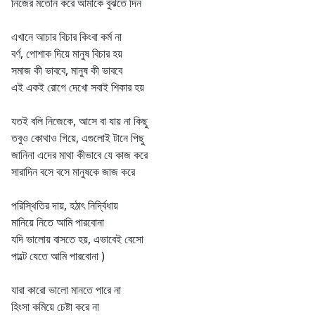
নিজের মতোন করে আমাকে বুঝতে দিন
এখানে আচার বিচার কিংবা কর্ম না
বর্ণ, পোশাক দিয়ে মানুষ বিচার হয়
সমাজ কী ভাববে, মানুষ কী ভাববে
এই একই রোগে দেখো সবাই শিকার হয়
যতই বলি নিজেকে, আসে বা যায় না কিছু
তবুও কোথাও গিয়ে, এগুলোই টানে পিছু
জানিনা এদের মাথা কীভাবে যে কাজ করে
সারাদিন বসে বসে মানুষকে জাজ করে
পরিস্থিতির দায়, হঠাৎ নির্দ্বিধায়
মানিয়ে নিতে আমি পারবোনা
যদি ভালোয় বাসতে হয়, এভাবেই বেসো
পাল্টে যেতে আমি পারবোনা )
যারা কারো ভালো মানতে পারে না
হিংসা কমিয়ে চেষ্টা করে না