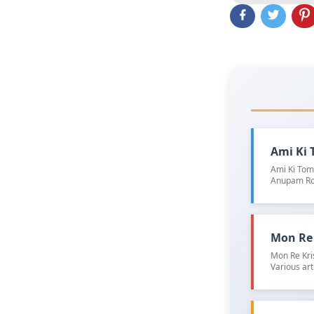
Ami Ki T
Ami Ki Toma
Anupam Ro
Mon Re K
Mon Re Kri
Various art