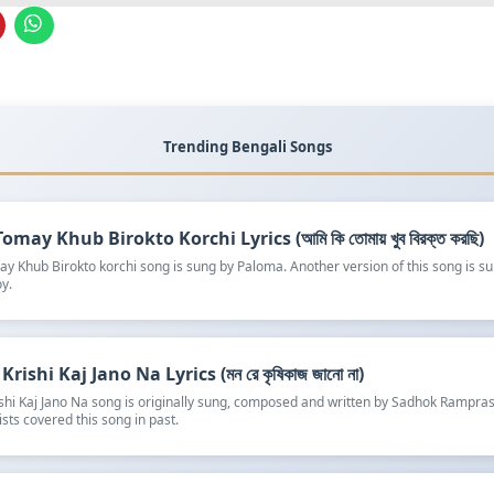
Trending Bengali Songs
omay Khub Birokto Korchi Lyrics (আমি কি তোমায় খুব বিরক্ত করছি)
y Khub Birokto korchi song is sung by Paloma. Another version of this song is s
y.
rishi Kaj Jano Na Lyrics (মন রে কৃষিকাজ জানো না)
shi Kaj Jano Na song is originally sung, composed and written by Sadhok Rampra
ists covered this song in past.