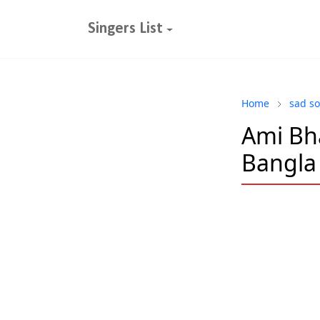
Singers List
Home
sad s
Ami Bha
Bangla