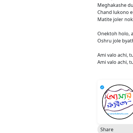
Meghakashe du
Chand lukono e
Matite joler nok
Onektoh holo, a
Oshru jole byat
Ami valo achi, 
Ami valo achi, t
Share