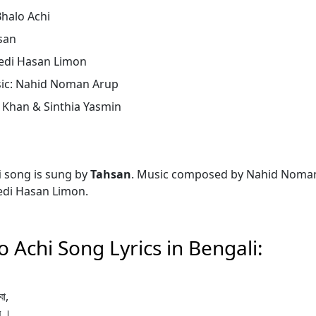
halo Achi
san
hedi Hasan Limon
ic: Nahid Noman Arup
 Khan & Sinthia Yasmin
i
song is sung by
Tahsan
. Music composed by Nahid Noman 
edi Hasan Limon.
 Achi Song Lyrics in Bengali:
বো,
ব ।