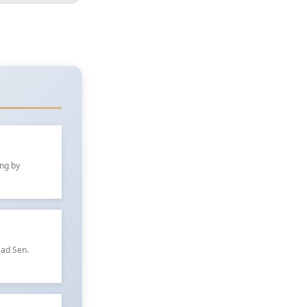
ung by
sad Sen.