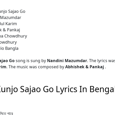
unjo Sajao Go
i Mazumdar
dul Karim
k & Pankaj
nya Chowdhury
Chowdhury
dio Bangla
ajao Go
song is sung by
Nandini Mazumdar
. The lyrics wa
rim
. The music was composed by
Abhishek & Pankaj
.
unjo Sajao Go Lyrics In Bengal
িতে পারে