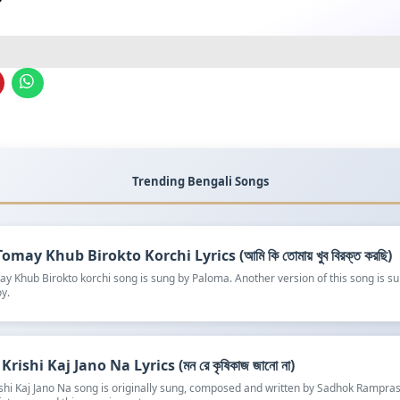
Trending Bengali Songs
omay Khub Birokto Korchi Lyrics (আমি কি তোমায় খুব বিরক্ত করছি)
y Khub Birokto korchi song is sung by Paloma. Another version of this song is s
y.
rishi Kaj Jano Na Lyrics (মন রে কৃষিকাজ জানো না)
shi Kaj Jano Na song is originally sung, composed and written by Sadhok Rampra