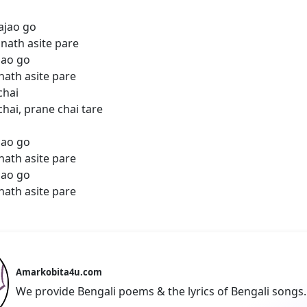
ajao go
nath asite pare
jao go
ath asite pare
chai
hai, prane chai tare
jao go
ath asite pare
jao go
ath asite pare
Amarkobita4u.com
We provide Bengali poems & the lyrics of Bengali songs.