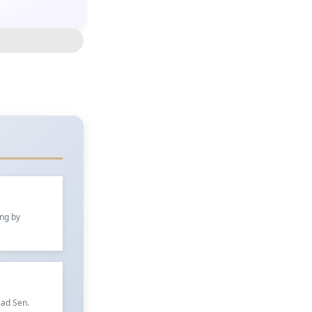
ung by
sad Sen.