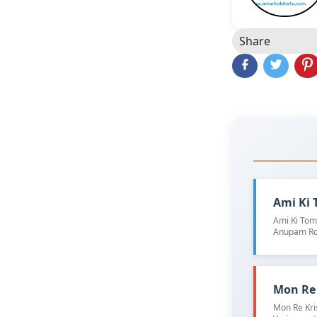
Share
Ami Ki T
Ami Ki Toma
Anupam Ro
Mon Re K
Mon Re Kri