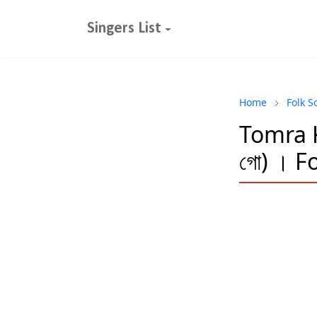
Singers List
Home
Folk S
Tomra Ku
গো) । F