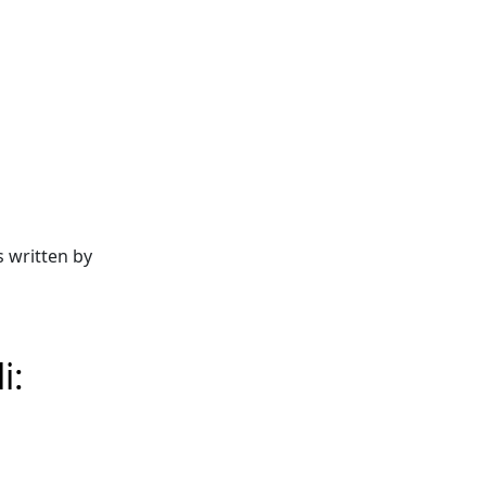
s written by
i: