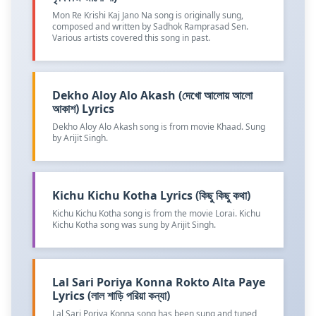
Mon Re Krishi Kaj Jano Na song is originally sung,
composed and written by Sadhok Ramprasad Sen.
Various artists covered this song in past.
Dekho Aloy Alo Akash (দেখো আলোয় আলো
আকাশ) Lyrics
Dekho Aloy Alo Akash song is from movie Khaad. Sung
by Arijit Singh.
Kichu Kichu Kotha Lyrics (কিছু কিছু কথা)
Kichu Kichu Kotha song is from the movie Lorai. Kichu
Kichu Kotha song was sung by Arijit Singh.
Lal Sari Poriya Konna Rokto Alta Paye
Lyrics (লাল শাড়ি পরিয়া কন্যা)
Lal Sari Poriya Konna song has been sung and tuned