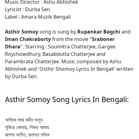
Music Director : Ashu Abhishek
Lyricist : Durba Sen
Label : Amara Muzik Bengali
Asthir Somoy
song is sung by
Rupankar Bagchi
and
Iman Chakraborty
from the movie "
Sraboner
Dhara
". Starring : Soumitra Chatterjee, Gargee
Roychowdhury, Basabdutta Chatterjee and
Parambrata Chatterjee. Music composed by Ashu
Abhishek and 'Osthir Shomoy Lyrics In Bengali' written
by Durba Sen.
Asthir Somoy Song Lyrics In Bengali:
অস্থির সময় কঠিন অসুখ
লুকিয়ে কোথায়, শিকড় আমার
ঝাপসা অতীত, ক্লান্ত পথিক