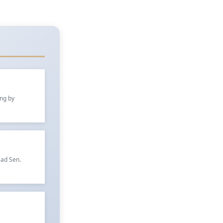
ung by
sad Sen.