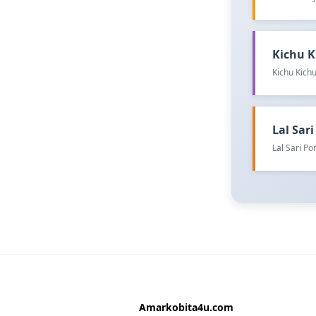
Kichu Ki
Kichu Kichu
Lal Sari 
Lal Sari P
Amarkobita4u.com