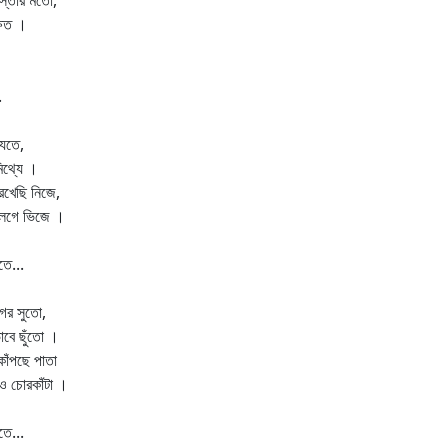
াস্তার মতো,
্ষত ।
.
েতে,
মিথ্যে ।
েখেছি নিজে,
লেগে ভিজে ।
তে...
গের সুতো,
ভাবে ছুঁতো ।
কাঁপছে পাতা
 চোরকাঁটা ।
তে...