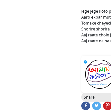
Jege jege koto 
Aaro ekbar mut
Tomake cheyech
Shorire shorir
Aaj raate chole 
Aaj raate na na 
Share