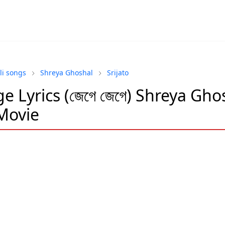
li songs
Shreya Ghoshal
Srijato
ge Lyrics (জেগে জেগে) Shreya Gho
Movie