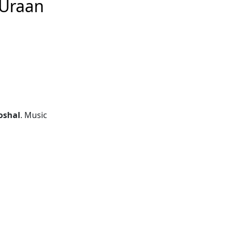
 Uraan
oshal
. Music