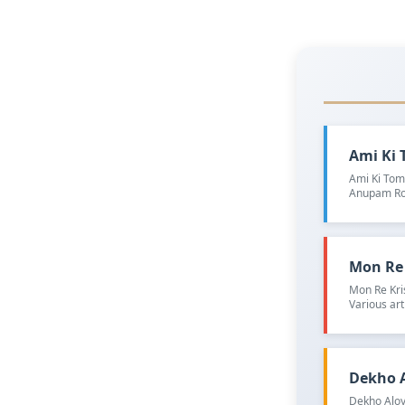
Ami Ki T
Ami Ki Toma
Anupam Ro
Mon Re K
Mon Re Kri
Various art
Dekho Al
Dekho Aloy