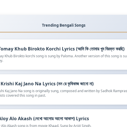
Trending Bengali Songs
omay Khub Birokto Korchi Lyrics (আমি কি তোমায় খুব বিরক্ত করছি)
y Khub Birokto korchi song is sung by Paloma. Another version of this song is s
y.
rishi Kaj Jano Na Lyrics (মন রে কৃষিকাজ জানো না)
shi Kaj Jano Na song is originally sung, composed and written by Sadhok Rampra
ists covered this song in past.
oy Alo Akash (দেখো আলোয় আলো আকাশ) Lyrics
 Alo Akash song is from movie Khaad. Sung by Arijit Singh.