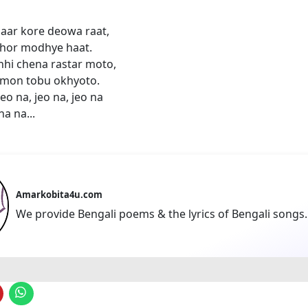
paar kore deowa raat,
hor modhye haat.
hi chena rastar moto,
e mon tobu okhyoto.
jeo na, jeo na, jeo na
na na...
Amarkobita4u.com
We provide Bengali poems & the lyrics of Bengali songs.