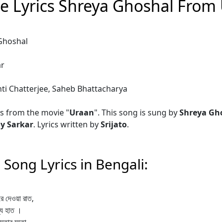
ge Lyrics Shreya Ghoshal From
 Ghoshal
ar
nti Chatterjee, Saheb Bhattacharya
s from the movie "
Uraan
". This song is sung by
Shreya Gh
oy Sarkar
. Lyrics written by
Srijato
.
 Song Lyrics in Bengali:
 দেওয়া রাত,
যে হাত ।