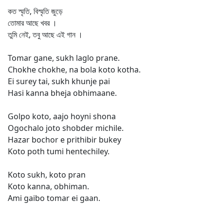
কত স্মৃতি, বিস্মৃতি জুড়ে
তোমার আছে খবর ।
তুমি নেই, তবু আছে এই গান ।
Tomar gane, sukh laglo prane.
Chokhe chokhe, na bola koto kotha.
Ei surey tai, sukh khunje pai
Hasi kanna bheja obhimaane.
Golpo koto, aajo hoyni shona
Ogochalo joto shobder michile.
Hazar bochor e prithibir bukey
Koto poth tumi hentechiley.
Koto sukh, koto pran
Koto kanna, obhiman.
Ami gaibo tomar ei gaan.