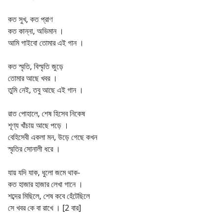
কত সুখ, কত প্রাণ
কত কান্না, অভিমান ।
আমি গাইবো তোমার এই গান ।
কত স্মৃতি, বিস্মৃতি জুড়ে
তোমার আছে খবর ।
তুমি নেই, তবু আছে এই গান ।
রাত পোহালে, শেষ হিসেব নিকেষ
শূণ্য খাঁচায় আছে পড়ে ।
বেহিসেবী একলা মন, উড়ে গেছে কখন
স্মৃতির সোনালী ধরে ।
যায় যদি যাক, ধুলো জমে থাক-
কত হাজার হাজার লেখা গানে ।
শব্দের মিছিলে, শেষ কবে হেঁটেছিলে
সে খবর কে বা রাখে । [2 বার]