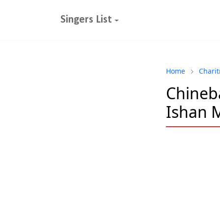
Singers List
Home
Chari
Chineba
Ishan M