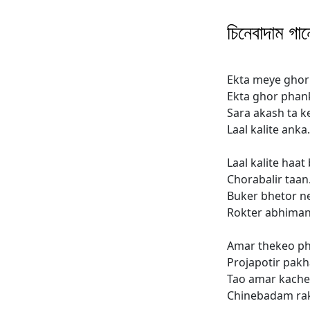
চিনেবাদাম গানে
Ekta meye ghor
Ekta ghor phan
Sara akash ta k
Laal kalite anka.
Laal kalite haat
Chorabalir taan
Buker bhetor ne
Rokter abhiman
Amar thekeo phir
Projapotir pakh
Tao amar kache
Chinebadam ra