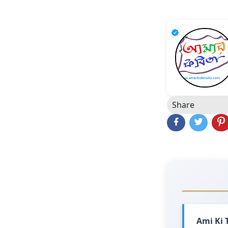
Share
Ami Ki T