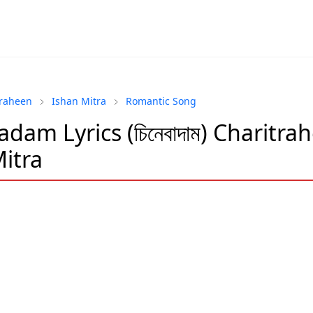
traheen
Ishan Mitra
Romantic Song
dam Lyrics (চিনেবাদাম) Charitra
itra