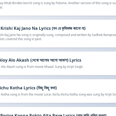
y Khub Birokto korchi song is sung by Paloma. Another version of this song is s
y.
rishi Kaj Jano Na Lyrics (মন রে কৃষিকাজ জানো না)
shi Kaj Jano Na song is originally sung, composed and written by Sadhok Rampra
ists covered this song in past.
oy Alo Akash (দেখো আলোয় আলো আকাশ) Lyrics
 Alo Akash song is from movie Khaad. Sung by Arijit Singh.
chu Kotha Lyrics (কিছু কিছু কথা)
 Kotha song is from the movie Lorai. Kichu Kichu Kotha song was sung by Arijit Si
Poriya Konna Rokto Alta Paye Lyrics (লাল শাড়ি পরিয়া কন্যা)