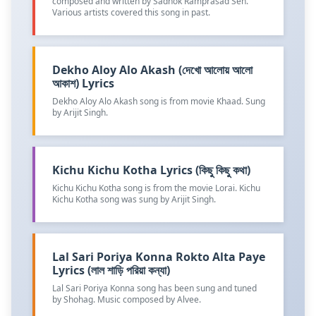
composed and written by Sadhok Ramprasad Sen.
Various artists covered this song in past.
Dekho Aloy Alo Akash (দেখো আলোয় আলো
আকাশ) Lyrics
Dekho Aloy Alo Akash song is from movie Khaad. Sung
by Arijit Singh.
Kichu Kichu Kotha Lyrics (কিছু কিছু কথা)
Kichu Kichu Kotha song is from the movie Lorai. Kichu
Kichu Kotha song was sung by Arijit Singh.
Lal Sari Poriya Konna Rokto Alta Paye
Lyrics (লাল শাড়ি পরিয়া কন্যা)
Lal Sari Poriya Konna song has been sung and tuned
by Shohag. Music composed by Alvee.