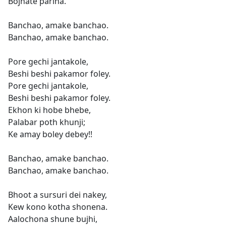
Bojhate parina.
Banchao, amake banchao.
Banchao, amake banchao.
Pore gechi jantakole,
Beshi beshi pakamor foley.
Pore gechi jantakole,
Beshi beshi pakamor foley.
Ekhon ki hobe bhebe,
Palabar poth khunji;
Ke amay boley debey!!
Banchao, amake banchao.
Banchao, amake banchao.
Bhoot a sursuri dei nakey,
Kew kono kotha shonena.
Aalochona shune bujhi,