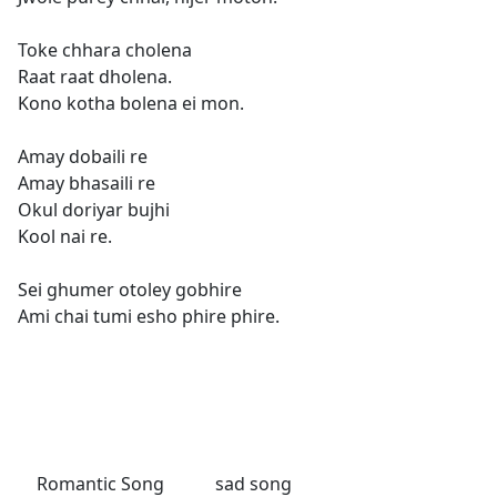
Toke chhara cholena
Raat raat dholena.
Kono kotha bolena ei mon.
Amay dobaili re
Amay bhasaili re
Okul doriyar bujhi
Kool nai re.
Sei ghumer otoley gobhire
Ami chai tumi esho phire phire.
Romantic Song
sad song