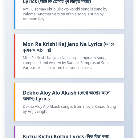
Lyrics (আমি কি তোমায় খুব বিরক্ত করছি)
Ami Ki Tomay Khub Birokto korchi song is sung by
Paloma. Another version of this song is sung by
Anupam Roy.
Mon Re Krishi Kaj Jano Na Lyrics (মন রে
কৃষিকাজ জানো না)
Mon Re Krishi Kaj Jano Na song is originally sung,
composed and written by Sadhok Ramprasad Sen.
Various artists covered this song in past.
Dekho Aloy Alo Akash (দেখো আলোয় আলো
আকাশ) Lyrics
Dekho Aloy Alo Akash song is from movie Khaad. Sung
by Arijit Singh.
Kichu Kichu Kotha Lyrics (কিছু কিছু কথা)