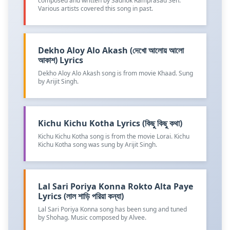
composed and written by Sadhok Ramprasad Sen.
Various artists covered this song in past.
Dekho Aloy Alo Akash (দেখো আলোয় আলো
আকাশ) Lyrics
Dekho Aloy Alo Akash song is from movie Khaad. Sung
by Arijit Singh.
Kichu Kichu Kotha Lyrics (কিছু কিছু কথা)
Kichu Kichu Kotha song is from the movie Lorai. Kichu
Kichu Kotha song was sung by Arijit Singh.
Lal Sari Poriya Konna Rokto Alta Paye
Lyrics (লাল শাড়ি পরিয়া কন্যা)
Lal Sari Poriya Konna song has been sung and tuned
by Shohag. Music composed by Alvee.