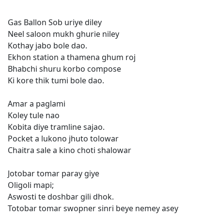
Gas Ballon Sob uriye diley
Neel saloon mukh ghurie niley
Kothay jabo bole dao.
Ekhon station a thamena ghum roj
Bhabchi shuru korbo compose
Ki kore thik tumi bole dao.
Amar a paglami
Koley tule nao
Kobita diye tramline sajao.
Pocket a lukono jhuto tolowar
Chaitra sale a kino choti shalowar
Jotobar tomar paray giye
Oligoli mapi;
Aswosti te doshbar gili dhok.
Totobar tomar swopner sinri beye nemey asey