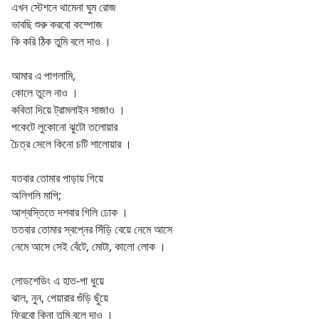
এখন স্টেশনে থামেনা ঘুম রোজ
ভাবছি শুরু করবো কম্পোজ
কি করি ঠিক তুমি বলে দাও ।
আমার এ পাগলামি,
কোলে তুলে নাও ।
কবিতা দিয়ে ট্রামলাইন সাজাও ।
পকেটে লুকোনো ঝুটো তলোয়ার
চৈত্র সেলে কিনো চটি শালোয়ার ।
যতবার তোমার পাড়ায় গিয়ে
অলিগলি মাপি;
আশ্বস্তিতে দশবার গিলি ঢোক ।
ততবার তোমার স্বপ্নের সিঁড়ি বেয়ে নেমে আসে
নেমে আসে সেই বেঁটে, মোটা, কালো লোক ।
লোডশেডিং এ হাত-পা ধুয়ে
ঝাল, নুন, পেয়ারার গুঁড়ি ছুঁয়ে
ফিরবো কিনা তুমি বলে দাও ।