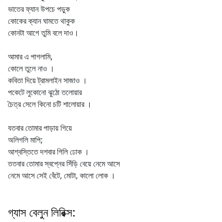
ভাতের ফ্যান উপচে পড়ুক
কোকের ক্যান‌ ঘামতে থাকুক
কোনটা আগে তুমি বলে দাও।
আমার এ পাগলামি,
কোলে তুলে নাও ।
কবিতা দিয়ে ট্রামলাইন সাজাও ।
পকেটে লুকোনো ঝুঠো তলোয়ার
চৈত্র সেলে কিনো চটি শালোয়ার ।
যতবার তোমার পাড়ায় গিয়ে
অলিগলি মাপি;
আশ্বস্তিতে দশবার গিলি ঢোক ।
ততবার তোমার স্বপ্নের সিঁড়ি বেয়ে নেমে আসে
নেমে আসে সেই বেঁটে, মোটা, কালো লোক ।
গ্যাস বেলুন লিরিক্স: