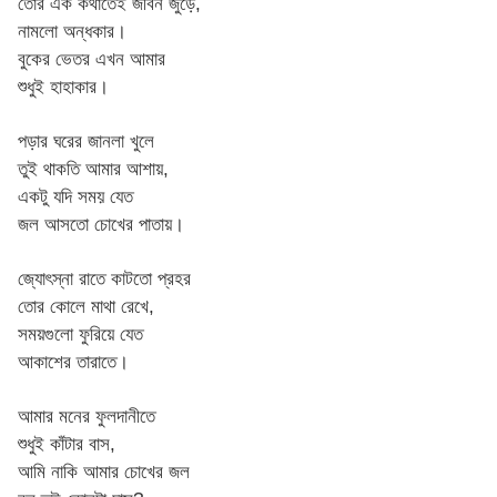
তোর এক কথাতেই জীবন জুড়ে,
নামলো অন্ধকার।
বুকের ভেতর এখন আমার
শুধুই হাহাকার।
পড়ার ঘরের জানলা খুলে
তুই থাকতি আমার আশায়,
একটু যদি সময় যেত
জল আসতো চোখের পাতায়।
জ্যোৎস্না রাতে কাটতো প্রহর
তোর কোলে মাথা রেখে,
সময়গুলো ফুরিয়ে যেত
আকাশের তারাতে।
আমার মনের ফুলদানীতে
শুধুই কাঁটার বাস,
আমি নাকি আমার চোখের জল