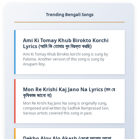
Trending Bengali Songs
Ami Ki Tomay Khub Birokto Korchi
Lyrics (আমি কি তোমায় খুব বিরক্ত করছি)
Ami Ki Tomay Khub Birokto korchi song is sung by
Paloma. Another version of this song is sung by
Anupam Roy.
Mon Re Krishi Kaj Jano Na Lyrics (মন রে
কৃষিকাজ জানো না)
Mon Re Krishi Kaj Jano Na song is originally sung,
composed and written by Sadhok Ramprasad Sen.
Various artists covered this song in past.
Dekho Aloy Alo Akash (দেখো আলোয় আলো