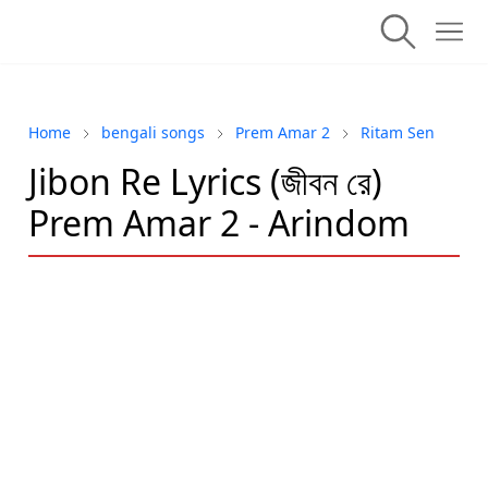
Home
bengali songs
Prem Amar 2
Ritam Sen
Jibon Re Lyrics (জীবন রে)
Prem Amar 2 - Arindom