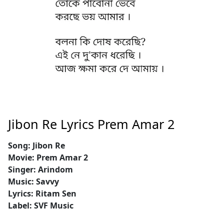
Jibon Re Lyrics Prem Amar 2
Song: Jibon Re
Movie: Prem Amar 2
Singer: Arindom
Music: Savvy
Lyrics: Ritam Sen
Label: SVF Music